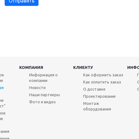
КОМПАНИЯ
КЛИЕНТУ
ИНФ
ое
Информация о
Как оформить заказ
ие
компании
Как оплатить заказ
ая
Новости
О доставке
Наши партнеры
Проектирование
ие
Фото и видео
Монтаж
ст"
оборудования
ное
ие
вания
шения