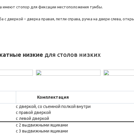
ка имеют стопор для фиксации местоположения тумбы.
 с дверкой – дверка правая, петли справа, ручка на двери слева, откр
катные низкие
для столов низких
Комплектация
с дверкой, со съемной полкой внутри
с правой дверкой
с левой дверкой
с 2 выдвижными ящиками
с 3 выдвижными ящиками