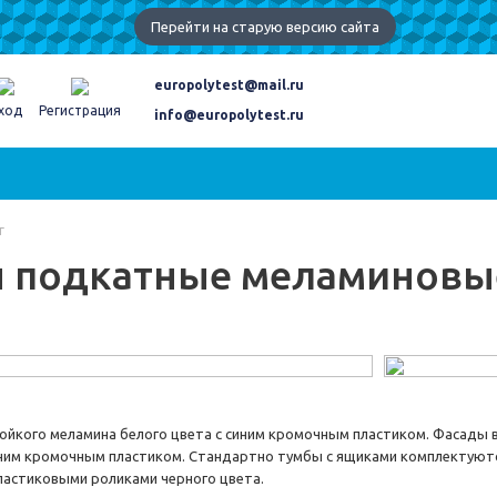
Перейти на старую версию сайта
europolytest@mail.ru
ход
Регистрация
info@europolytest.ru
г
 подкатные меламиновы
тойкого меламина белого цвета с синим кромочным пластиком. Фасады
синим кромочным пластиком. Стандартно тумбы с ящиками комплектую
астиковыми роликами черного цвета.