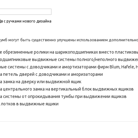
Дв с ручками нового дизайна
умб могут быть существенно улучшены использованием дополнительно
е обрезиненные ролики на шарикоподшипниках вместо пластиков
одшипниковые выдвижные системы полного/неполного выдвижен
е системы с доводчиками и амортизаторами фирм Blum, Hafele, H
а петель дверей с доводчиками и аморизаторами
а замка на дверку или выдвижной ящик
а центрального замка на вертикальный блок выдвижных ящиков
ка системы от опрокидывания тумбы при выдвижении ящиков
в лотков в выдвижные ящики