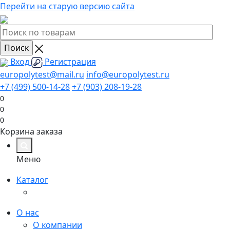
Перейти на старую версию сайта
Вход
Регистрация
europolytest@mail.ru
info@europolytest.ru
+7 (499) 500-14-28
+7 (903) 208-19-28
0
0
0
Корзина заказа
Меню
Каталог
О нас
О компании