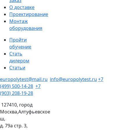
заказ
О доставке
Проектирование
Монтаж
оборудования
Пройти
обучение
Стать
дилером
Статьи
europolytest@mail.ru
info@europolytest.ru
+7
(499) 500-14-28
+7
(903) 208-19-28
127410, город
Москва,Алтуфьевское
ш,
д. 79а стр. 3,