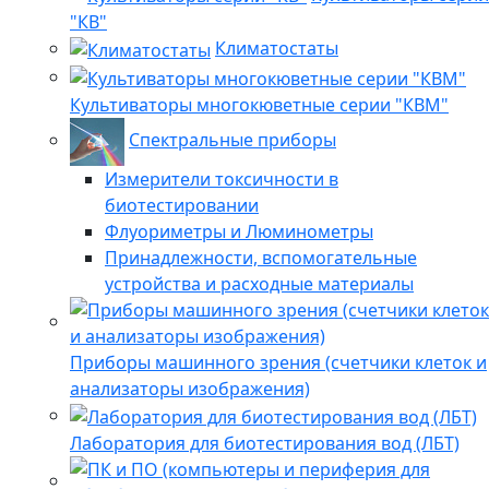
"КВ"
Климатостаты
Культиваторы многокюветные серии "КВМ"
Спектральные приборы
Измерители токсичности в
биотестировании
Флуориметры и Люминометры
Принадлежности, вспомогательные
устройства и расходные материалы
Приборы машинного зрения (счетчики клеток и
анализаторы изображения)
Лаборатория для биотестирования вод (ЛБТ)