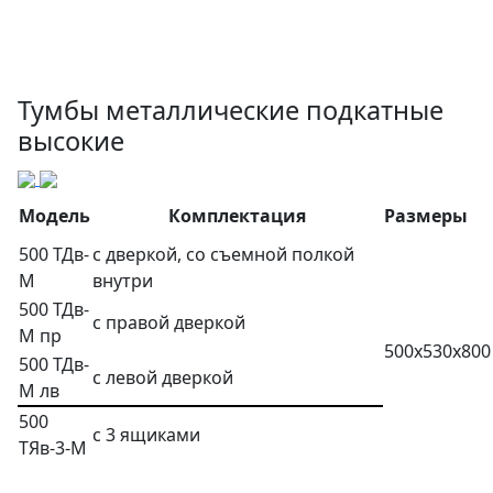
Тумбы металлические подкатные
высокие
Модель
Комплектация
Размеры
500 ТДв-
с дверкой, со съемной полкой
М
внутри
500 ТДв-
с правой дверкой
М пр
500х530х800
500 ТДв-
с левой дверкой
М лв
500
с 3 ящиками
ТЯв-3-М