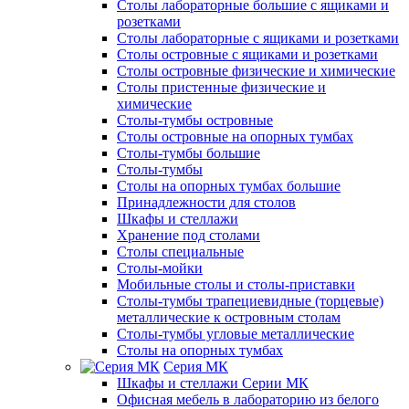
Столы лабораторные большие с ящиками и
розетками
Столы лабораторные с ящиками и розетками
Столы островные с ящиками и розетками
Столы островные физические и химические
Столы пристенные физические и
химические
Столы-тумбы островные
Столы островные на опорных тумбах
Столы-тумбы большие
Столы-тумбы
Столы на опорных тумбах большие
Принадлежности для столов
Шкафы и стеллажи
Хранение под столами
Столы специальные
Столы-мойки
Мобильные столы и столы-приставки
Столы-тумбы трапециевидные (торцевые)
металлические к островным столам
Столы-тумбы угловые металлические
Столы на опорных тумбах
Серия МК
Шкафы и стеллажи Серии МК
Офисная мебель в лабораторию из белого