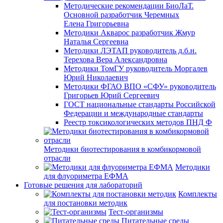
Методические рекомендации БиоЛаТ.
Основной разработчик Черемных
Елена Григорьевна
Методики Акварос разработчик Жмур
Наталья Сергеевна
Методики ЛЭТАП руководитель д.б.н.
Терехова Вера Александровна
Методики ТомГУ руководитель Моргалев
Юрий Николаевич
Методики ФГАО ВПО «СФУ» руководитель
Григорьев Юрий Сергеевич
ГОСТ национальные стандарты Российской
Федерации и международные стандарты
Реестр токсикологических методов ПНД Ф
Методики биотестирования в комбикормовой
отрасли
Методики
для флуориметра ЕФМА
Готовые решения для лабораторий
Комплекты
для постановки методик
Тест-организмы
Питательные среды