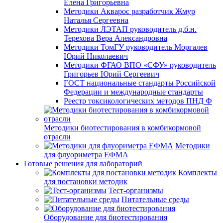
Елена Григорьевна
Методики Акварос разработчик Жмур
Наталья Сергеевна
Методики ЛЭТАП руководитель д.б.н.
Терехова Вера Александровна
Методики ТомГУ руководитель Моргалев
Юрий Николаевич
Методики ФГАО ВПО «СФУ» руководитель
Григорьев Юрий Сергеевич
ГОСТ национальные стандарты Российской
Федерации и международные стандарты
Реестр токсикологических методов ПНД Ф
Методики биотестирования в комбикормовой
отрасли
Методики
для флуориметра ЕФМА
Готовые решения для лабораторий
Комплекты
для постановки методик
Тест-организмы
Питательные среды
Оборудование для биотестирования