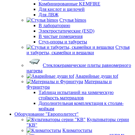
Комбинированные KEMFIRE
Для кислот и щелочей
Для ЛВЖ
Стулья bimos
В лабораторию
Электростатические (ESD)
В чистые помещения
Стул-опоры и табуреты
Стулья
и табуреты, скамейки и вешалки
Стеклокерамические плиты равномерного
нагрева
Аварийные души tof
Материалы и
Фурнитура
Таблица испытаний на химическую
стойкость материалов
Дополнительная комплектация к столам-
мойкам
Оборудование "Европолитест"
Культиваторы серии
"КВ"
Климатостаты