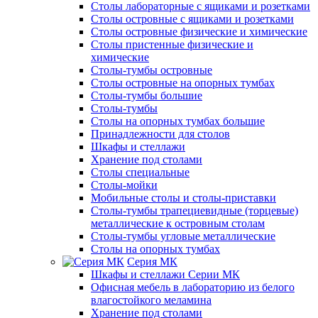
Столы лабораторные с ящиками и розетками
Столы островные с ящиками и розетками
Столы островные физические и химические
Столы пристенные физические и
химические
Столы-тумбы островные
Столы островные на опорных тумбах
Столы-тумбы большие
Столы-тумбы
Столы на опорных тумбах большие
Принадлежности для столов
Шкафы и стеллажи
Хранение под столами
Столы специальные
Столы-мойки
Мобильные столы и столы-приставки
Столы-тумбы трапециевидные (торцевые)
металлические к островным столам
Столы-тумбы угловые металлические
Столы на опорных тумбах
Серия МК
Шкафы и стеллажи Серии МК
Офисная мебель в лабораторию из белого
влагостойкого меламина
Хранение под столами