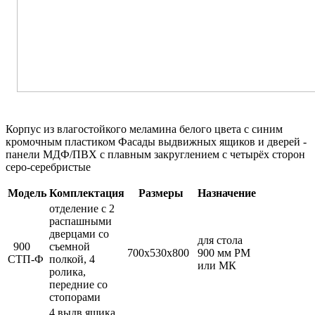
Корпус из влагостойкого меламина белого цвета с синим
кромочным пластиком Фасады выдвижных ящиков и дверей -
панели МДФ/ПВХ с плавным закруглением с четырёх сторон
серо-серебристые
Модель
Комплектация
Размеры
Назначение
отделение с 2
распашными
дверцами со
для стола
900
съемной
700х530х800
900 мм РМ
СТП-Ф
полкой, 4
или МК
ролика,
передние со
стопорами
4 выдв.ящика,