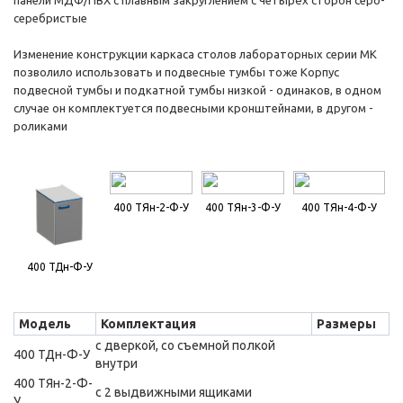
панели МДФ/ПВХ с плавным закруглением с четырёх сторон серо-
серебристые
Изменение конструкции каркаса столов лабораторных серии МК
позволило использовать и подвесные тумбы тоже Корпус
подвесной тумбы и подкатной тумбы низкой - одинаков, в одном
случае он комплектуется подвесными кронштейнами, в другом -
роликами
400 ТЯн-2-Ф-У
400 ТЯн-3-Ф-У
400 ТЯн-4-Ф-У
400 ТДн-Ф-У
Модель
Комплектация
Размеры
с дверкой, со съемной полкой
400 ТДн-Ф-У
внутри
400 ТЯн-2-Ф-
с 2 выдвижными ящиками
У