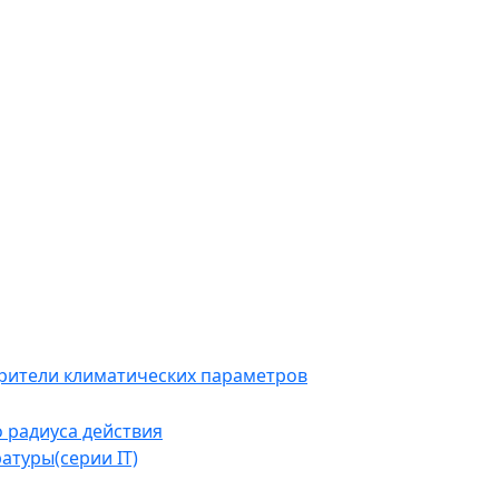
рители климатических параметров
 радиуса действия
туры(серии IT)