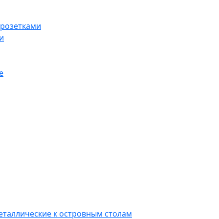
 розетками
и
е
еталлические к островным столам