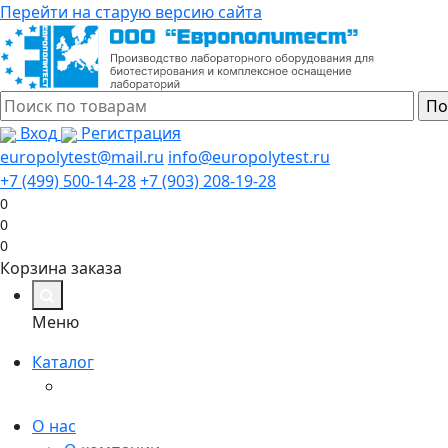
Перейти на старую версию сайта
Вход
Регистрация
europolytest@mail.ru
info@europolytest.ru
+7 (499) 500-14-28
+7 (903) 208-19-28
0
0
0
Корзина заказа
Меню
Каталог
О нас