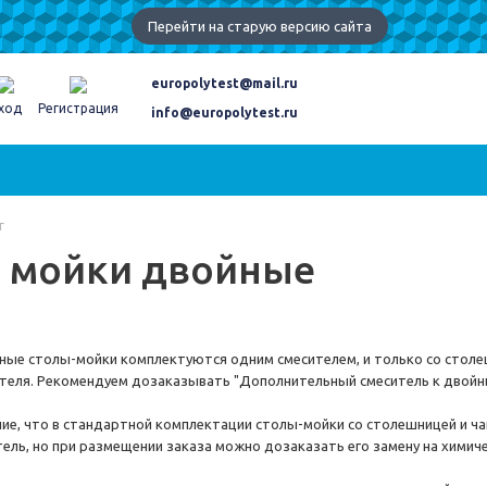
Перейти на старую версию сайта
europolytest@mail.ru
ход
Регистрация
info@europolytest.ru
г
 мойки двойные
ые столы-мойки комплектуются одним смесителем, и только со столе
ителя. Рекомендуем дозаказывать "Дополнительный смеситель к двой
ие, что в стандартной комплектации столы-мойки со столешницей и 
ель, но при размещении заказа можно дозаказать его замену на химич