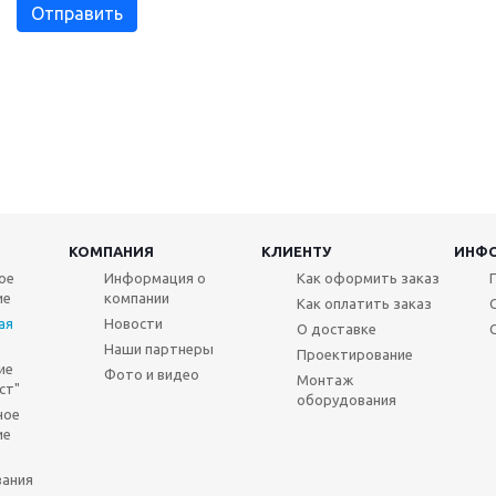
КОМПАНИЯ
КЛИЕНТУ
ИНФ
ое
Информация о
Как оформить заказ
ие
компании
Как оплатить заказ
ая
Новости
О доставке
Наши партнеры
Проектирование
ие
Фото и видео
Монтаж
ст"
оборудования
ное
ие
вания