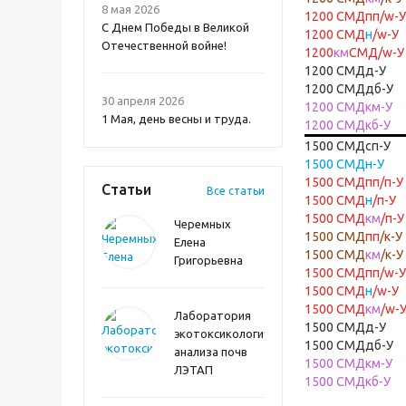
8 мая 2026
1200 СМДпп/w-У
С Днем Победы в Великой
1200 СМД
н
/w-У
Отечественной войне!
1200
км
СМД/w-У
1200 СМДд-У
1200 СМДдб-У
30 апреля 2026
1200 СМДкм-У
1 Мая, день весны и труда.
1200 СМДкб-У
1500 СМДсп-У
1500 СМДн-У
1500 СМДпп/п-У
Статьи
Все статьи
1500 СМД
н
/п-У
1500 СМД
км
/п-У
Черемных
1500 СМД
пп
/к-У
Елена
1500 СМД
км
/к-У
Григорьевна
1500 СМДпп/w-У
1500 СМД
н
/w-У
1500 СМД
км
/w-
Лаборатория
1500 СМДд-У
экотоксикологического
1500 СМДдб-У
анализа почв
1500 СМДкм-У
ЛЭТАП
1500 СМДкб-У