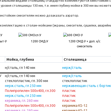
тальными видами столешниц стандартно комплектуются химстойким см
 уровня столешницы 130 мм, т.е. имея глубину мойки в 300 мм вы може
имстойким смесителям можно дозаказать аэратор.
омплектацию к столам-мойками (экраны, смесители, сушилки, аварий
ыт-У
1200 СМД-У
1200 СМД-У + доп. х/с
смеситель
Мойка, глубина
Столешница
н/сталь, гл 140 мм
нерж/сталь
У
н/сталь, гл 140 мм
нерж/сталь
стеклопластик, гл. 300 мм
стеклопластик
нерж.сталь, гл 250 мм
нержавеющая сталь с борти
Полипропилен 500х400, гл.300
пластик
нерж.сталь, гл 250 мм
пластик
керамика, гл. 260 мм
пластик
Полипропилен 500х400, гл.300
керамика KS-12
керамика, гл. 260 мм
керамика KS-12