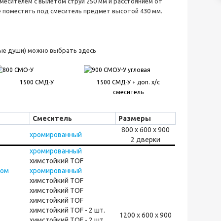
есителем с вылетом струи 250 мм и расстоянием от
те поместить под смеситель предмет высотой 430 мм.
ные души) можно выбрать здесь
1500 СМД-У
1500 СМД-У + доп. х/с
смеситель
Смеситель
Размеры
800 х 600 х 900
хромированный
2 дверки
хромированный
химстойкий TOF
ком
хромированный
химстойкий TOF
химстойкий TOF
химстойкий TOF
химстойкий TOF - 2 шт.
1200 х 600 х 900
химстойкий TOF - 2 шт.