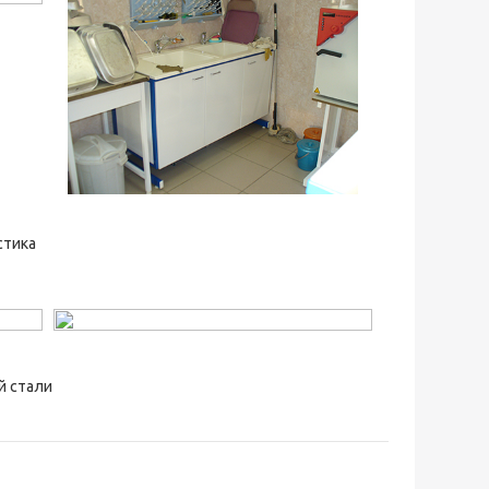
стика
й стали