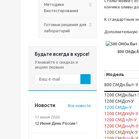
Столы-мойки с ос
Методики
кончика оливы до
Биотестирования
К стандартным х
Готовые решения для
лабораторий
Дополнительную к
800 СМДн.б
Будьте всегда в курсе!
Узнавайте о скидках и
акциях первым
Модель
800 СМДн.быт-У
1200 СМДн.быт-
1200 СМДсп-У
Новости
Все новости
1200 СМДн-У
1200 СМДпп/п-У
11 июня 2026
1200 СМД
н
/п-У
12 Июня День России !
1200 СМД
км
/п-У
1200 СМД
пп
/к-У
1200 СМД
км
/к-У