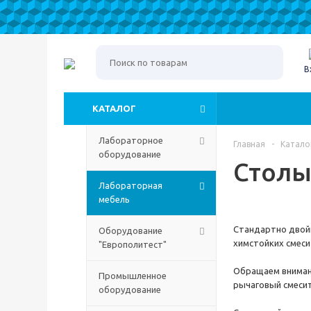
В
КАТАЛОГ
Лабораторное
Главная
-
Катало
оборудование
Столы
Лабораторная
мебель
Стандартно двойн
Оборудование
химстойких смес
"Европолитест"
Обращаем вниман
Промышленное
рычаговый смесит
оборудование