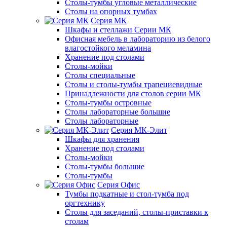
Столы-тумбы угловые металлические
Столы на опорных тумбах
Серия МК
Шкафы и стеллажи Серии МК
Офисная мебель в лабораторию из белого
влагостойкого меламина
Хранение под столами
Столы-мойки
Столы специальные
Столы и столы-тумбы трапециевидные
Принадлежности для столов серии МК
Столы-тумбы островные
Столы лабораторные большие
Столы лабораторные
Серия МК-Элит
Шкафы для хранения
Хранение под столами
Столы-мойки
Столы-тумбы большие
Столы-тумбы
Серия Офис
Тумбы подкатные и стол-тумба под
оргтехнику
Столы для заседаний, столы-приставки к
столам