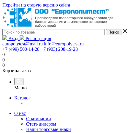
Перейти на старую версию сайта
Вход
Регистрация
europolytest@mail.ru
info@europolytest.ru
+7 (499) 500-14-28
+7 (903) 208-19-28
0
0
0
Корзина заказа
Меню
Каталог
О нас
О компании
Стать дилером
Наши торговые знаки