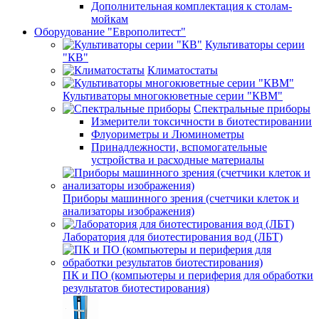
Дополнительная комплектация к столам-
мойкам
Оборудование "Европолитест"
Культиваторы серии
"КВ"
Климатостаты
Культиваторы многокюветные серии "КВМ"
Спектральные приборы
Измерители токсичности в биотестировании
Флуориметры и Люминометры
Принадлежности, вспомогательные
устройства и расходные материалы
Приборы машинного зрения (счетчики клеток и
анализаторы изображения)
Лаборатория для биотестирования вод (ЛБТ)
ПК и ПО (компьютеры и периферия для обработки
результатов биотестирования)