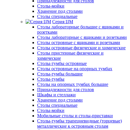
Принадлежности для столов
Столы-мойки
Хранение под столами
Столы специальные
Серия ЦМ
Столы лабораторные большие с ящиками и
розетками
Столы лабораторные с ящиками и розетками
Столы островные с ящиками и розетками
Столы островные физические и химические
Столы пристенные физические и
химические
Столы-тумбы островные
Столы островные на опорных тумбах
Столы-тумбы большие
Столы-тумбы
Столы на опорных тумбах большие
Принадлежности для столов
Шкафы и стеллажи
Хранение под столами
Столы специальные
Столы-мойки
Мобильные столы и столы-приставки
Столы-тумбы трапециевидные (торцевые)
металлические к островным столам