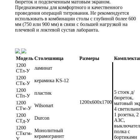
бюреток и подсвеченным матовым экраном.
Предназначены для комфортного и качественного
проведения операций титрования. Не рекомендуется
использовать в комбинации столы с глубиной более 600
мм (750 или 900 мм) в связи с большей нагрузкой на
плечевой и локтевой сустав лаборанта.
Модель
Столешница
Размеры
Комплекта
1200
ламинат
СТл-У
1200
керамика KS-12
СТк-У
1200
5 стоек д/
пластик
СТп-У
бюреток,
1200х600х1700
1200
матовый эк
Wilsonart
СТw-У
4 светильни
1 розетка, 2
1200
Durcon
АЗС,
СТд-У
выключател
1200
Монолитный
полка с
СТкгм-
керамогранит
бортиками
У