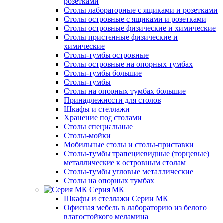
розетками
Столы лабораторные с ящиками и розетками
Столы островные с ящиками и розетками
Столы островные физические и химические
Столы пристенные физические и
химические
Столы-тумбы островные
Столы островные на опорных тумбах
Столы-тумбы большие
Столы-тумбы
Столы на опорных тумбах большие
Принадлежности для столов
Шкафы и стеллажи
Хранение под столами
Столы специальные
Столы-мойки
Мобильные столы и столы-приставки
Столы-тумбы трапециевидные (торцевые)
металлические к островным столам
Столы-тумбы угловые металлические
Столы на опорных тумбах
Серия МК
Шкафы и стеллажи Серии МК
Офисная мебель в лабораторию из белого
влагостойкого меламина