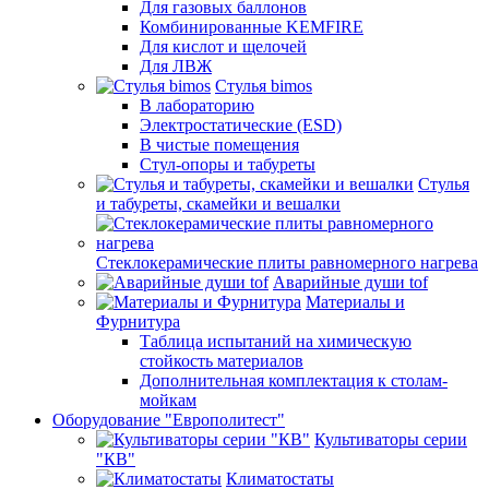
Для газовых баллонов
Комбинированные KEMFIRE
Для кислот и щелочей
Для ЛВЖ
Стулья bimos
В лабораторию
Электростатические (ESD)
В чистые помещения
Стул-опоры и табуреты
Стулья
и табуреты, скамейки и вешалки
Стеклокерамические плиты равномерного нагрева
Аварийные души tof
Материалы и
Фурнитура
Таблица испытаний на химическую
стойкость материалов
Дополнительная комплектация к столам-
мойкам
Оборудование "Европолитест"
Культиваторы серии
"КВ"
Климатостаты