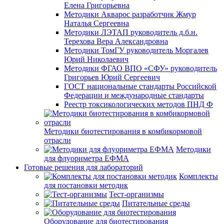
Елена Григорьевна
Методики Акварос разработчик Жмур
Наталья Сергеевна
Методики ЛЭТАП руководитель д.б.н.
Терехова Вера Александровна
Методики ТомГУ руководитель Моргалев
Юрий Николаевич
Методики ФГАО ВПО «СФУ» руководитель
Григорьев Юрий Сергеевич
ГОСТ национальные стандарты Российской
Федерации и международные стандарты
Реестр токсикологических методов ПНД Ф
Методики биотестирования в комбикормовой
отрасли
Методики
для флуориметра ЕФМА
Готовые решения для лабораторий
Комплекты
для постановки методик
Тест-организмы
Питательные среды
Оборудование для биотестирования