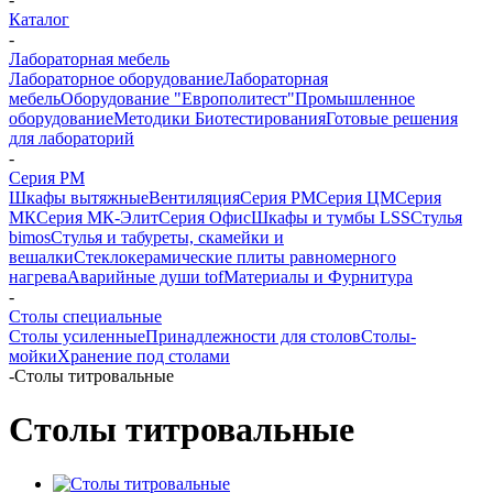
Каталог
-
Лабораторная мебель
Лабораторное оборудование
Лабораторная
мебель
Оборудование "Европолитест"
Промышленное
оборудование
Методики Биотестирования
Готовые решения
для лабораторий
-
Серия РМ
Шкафы вытяжные
Вентиляция
Серия РМ
Серия ЦМ
Серия
МК
Серия МК-Элит
Серия Офис
Шкафы и тумбы LSS
Стулья
bimos
Стулья и табуреты, скамейки и
вешалки
Стеклокерамические плиты равномерного
нагрева
Аварийные души tof
Материалы и Фурнитура
-
Столы специальные
Столы усиленные
Принадлежности для столов
Столы-
мойки
Хранение под столами
-
Столы титровальные
Столы титровальные