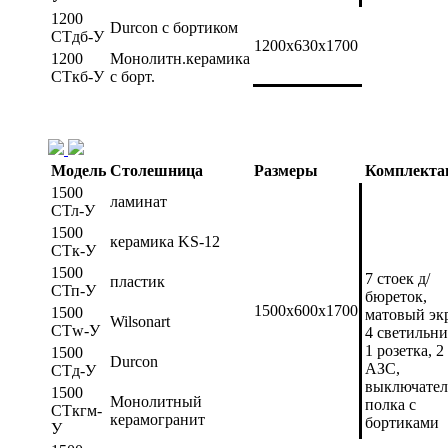
1200
Durcon с бортиком
СТдб-У
1200х630х1700
1200
Монолитн.керамика
СТкб-У
с борт.
Модель
Столешница
Размеры
Комплекта
1500
ламинат
СТл-У
1500
керамика KS-12
СТк-У
1500
7 стоек д/
пластик
СТп-У
бюреток,
1500х600х1700
1500
матовый эк
Wilsonart
СТw-У
4 светильни
1 розетка, 2
1500
Durcon
АЗС,
СТд-У
выключател
1500
Монолитный
полка с
СТкгм-
керамогранит
бортиками
У