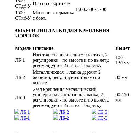
1500
Durcon с бортиком
СТдб-У
1500х630х1700
1500
Монолитн.керамика
СТкб-У
с борт.
ВЫБЕРИ ТИП ЛАПКИ ДЛЯ КРЕПЛЕНИЯ
БЮРЕТОК
Модель
Описание
Вылет
Изготовлена из зелёного пластика, 2
100-
ЛБ-1
регулировки - по высоте и по вылету,
130 мм
рекомендуется 2 шт. на 1 бюретку
Металлическая, 1 лапка держит 2
ЛБ-2
бюретки, регулируется только по
30 мм
высоте
Узел крепления металлический,
универсальная штативная лапка, 2
60-170
ЛБ-3
регулировки - по высоте и по вылету,
мм
рекомендуется 2 шт. на 1 бюретку
ЛБ-1
ЛБ-2
ЛБ-3
ЛБ-1
ЛБ-2
ЛБ-3