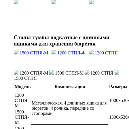
Столы-тумбы подкатные с длинными
ящиками для хранения бюреток
1500 СТПЯ-М
1200 СТПЯ-Ф
1200 СТПЯ
1200 СТПЯ-М
1500 СТПЯ-М
1200 СТПЯ
1500 СТПЯ
Модель
Комплектация
Размеры
1200
СТПЯ-
1000х530
Металлическая, 4 длинных ящика для
М
бюреток, 4 ролика, передние со
1500
стопорами
СТПЯ-
1300х530
М
1200