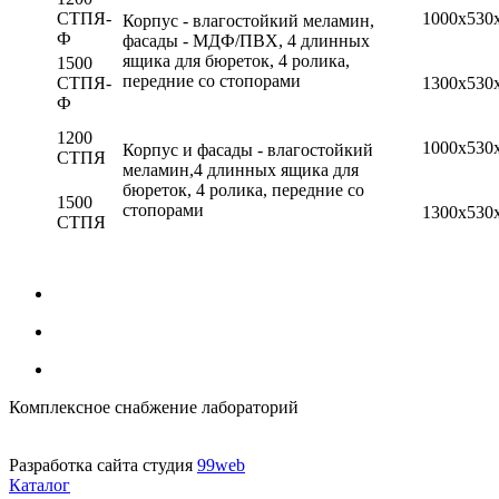
СТПЯ-
1000х530
Корпус - влагостойкий меламин,
Ф
фасады - МДФ/ПВХ, 4 длинных
ящика для бюреток, 4 ролика,
1500
передние со стопорами
СТПЯ-
1300х530
Ф
1200
1000х530
Корпус и фасады - влагостойкий
СТПЯ
меламин,4 длинных ящика для
бюреток, 4 ролика, передние со
1500
стопорами
1300х530
СТПЯ
Комплексное снабжение лабораторий
Разработка сайта студия
99web
Каталог