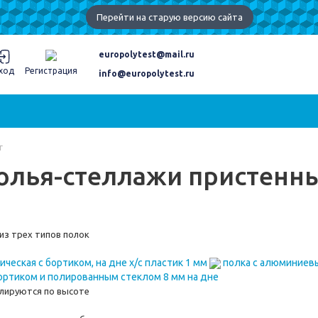
Перейти на старую версию сайта
europolytest@mail.ru
ход
Регистрация
info@europolytest.ru
г
олья-стеллажи пристенн
з трех типов полок
ческая с бортиком, на дне х/с пластик 1 мм
полка с алюминиевы
ртиком и полированным стеклом 8 мм на дне
улируются по высоте