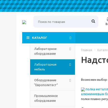
В
КАТАЛОГ
Лабораторное
Главная
-
Катало
оборудование
Надст
Лабораторная
мебель
Возможен выбор и
Оборудование
"Европолитест"
полка металли
алюминиевым бо
Промышленное
полки плавно рег
оборудование