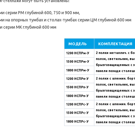
я-стеллажи могут быть установлены:
ми серии РМ глубиной 600, 750 и 900 мм,
ми на опорных тумбах и столах-тумбах серии ЦМ глубиной 600 мм
и серии МК глубиной 600 мм
МОДЕЛЬ
КОМПЛЕКТАЦИЯ
2 полки металлич. с б
1200 НСПРм-У
полок, светильник, в
1500 НСПРм-У
брызгозащищенных с з
1800 НСПРм-У
панели позади столеш
2 полки с алюмин. бор
1200 НСПРп-У
полок, светильник, в
1500 НСПРп-У
брызгозащищенных с з
1800 НСПРп-У
панели позади столеш
2 полки с алюмин. бор
1200 НСПРс-У
полок, светильник, в
1500 НСПРс-У
брызгозащищенных с з
1800 НСПРс-У
панели позади столеш