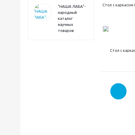
Стол с каркасом
"НАША ЛАБА"-
народный
каталог
научных
товаров
Стол с карка