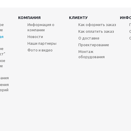
КОМПАНИЯ
КЛИЕНТУ
ИНФ
ое
Информация о
Как оформить заказ
ие
компании
Как оплатить заказ
ая
Новости
О доставке
Наши партнеры
Проектирование
ие
Фото и видео
Монтаж
ст"
оборудования
ное
ие
вания
шения
орий