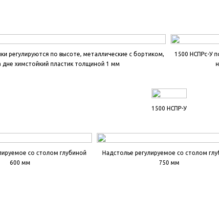
ки регулируются по высоте, металлические с бортиком,
1500 НСПРс-У п
а дне химстойкий пластик толщиной 1 мм
н
1500 НСПР-У
лируемое со столом глубиной
Надстолье регулируемое со столом гл
600 мм
750 мм