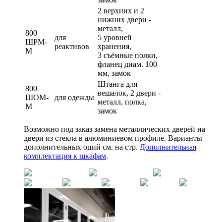
2 верхних и 2
нижних двери -
металл,
800
для
5 уровней
ШРМ-
реактивов
хранения,
М
3 съёмные полки,
фланец диам. 100
мм, замок
Штанга для
800
вешалок, 2 двери -
ШОМ-
для одежды
металл, полка,
М
замок
Возможно под заказ замена металлических дверей на
двери из стекла в алюминиевом профиле. Варианты
дополнительных оций см. на стр.
Дополнительная
комплектация к шкафам
.