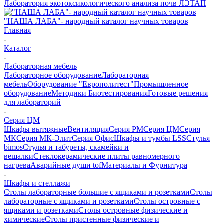
Лаборатория экотоксикологического анализа почв ЛЭТАП
"НАША ЛАБА"- народный каталог научных товаров
Главная
-
Каталог
-
Лабораторная мебель
Лабораторное оборудование
Лабораторная
мебель
Оборудование "Европолитест"
Промышленное
оборудование
Методики Биотестирования
Готовые решения
для лабораторий
-
Серия ЦМ
Шкафы вытяжные
Вентиляция
Серия РМ
Серия ЦМ
Серия
МК
Серия МК-Элит
Серия Офис
Шкафы и тумбы LSS
Стулья
bimos
Стулья и табуреты, скамейки и
вешалки
Стеклокерамические плиты равномерного
нагрева
Аварийные души tof
Материалы и Фурнитура
-
Шкафы и стеллажи
Столы лабораторные большие с ящиками и розетками
Столы
лабораторные с ящиками и розетками
Столы островные с
ящиками и розетками
Столы островные физические и
химические
Столы пристенные физические и