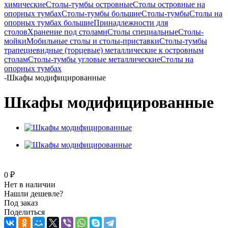
химические
Столы-тумбы островные
Столы островные на
опорных тумбах
Столы-тумбы большие
Столы-тумбы
Столы на
опорных тумбах большие
Принадлежности для
столов
Хранение под столами
Столы специальные
Столы-
мойки
Мобильные столы и столы-приставки
Столы-тумбы
трапециевидные (торцевые) металлические к островным
столам
Столы-тумбы угловые металлические
Столы на
опорных тумбах
-
Шкафы модифицированные
Шкафы модифицированные
0 ₽
Нет в наличии
Нашли дешевле?
Под заказ
Поделиться