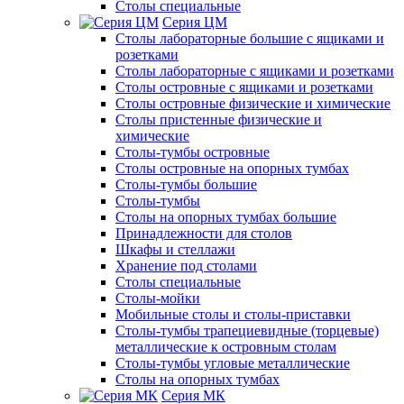
Столы специальные
Серия ЦМ
Столы лабораторные большие с ящиками и
розетками
Столы лабораторные с ящиками и розетками
Столы островные с ящиками и розетками
Столы островные физические и химические
Столы пристенные физические и
химические
Столы-тумбы островные
Столы островные на опорных тумбах
Столы-тумбы большие
Столы-тумбы
Столы на опорных тумбах большие
Принадлежности для столов
Шкафы и стеллажи
Хранение под столами
Столы специальные
Столы-мойки
Мобильные столы и столы-приставки
Столы-тумбы трапециевидные (торцевые)
металлические к островным столам
Столы-тумбы угловые металлические
Столы на опорных тумбах
Серия МК