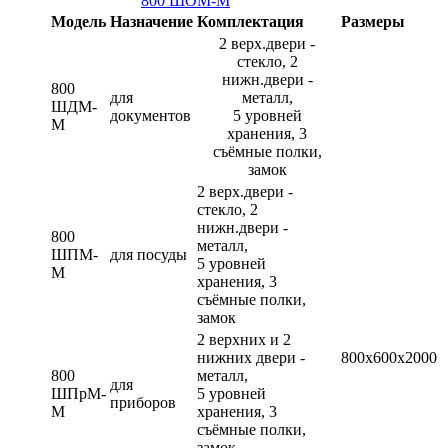
800 ШОМ-М
Модель
Назначение
Комплектация
Размеры
2 верх.двери -
стекло, 2
нижн.двери -
800
для
металл,
ШДМ-
документов
5 уровней
М
хранения, 3
съёмные полки,
замок
2 верх.двери -
стекло, 2
нижн.двери -
800
металл,
ШПМ-
для посуды
5 уровней
М
хранения, 3
съёмные полки,
замок
2 верхних и 2
нижних двери -
800х600х2000
800
металл,
для
ШПрМ-
5 уровней
приборов
М
хранения, 3
съёмные полки,
замок