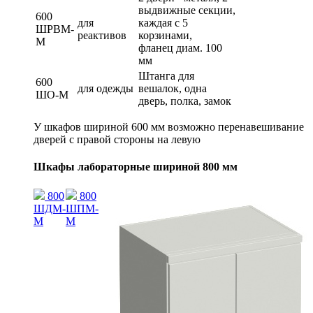
выдвижные секции,
600
для
каждая с 5
ШРВМ-
реактивов
корзинами,
М
фланец диам. 100
мм
Штанга для
600
для одежды
вешалок, одна
ШО-М
дверь, полка, замок
У шкафов шириной 600 мм возможно перенавешивание
дверей с правой стороны на левую
Шкафы лабораторные шириной 800 мм
800
800
ШДМ-
ШПМ-
М
М