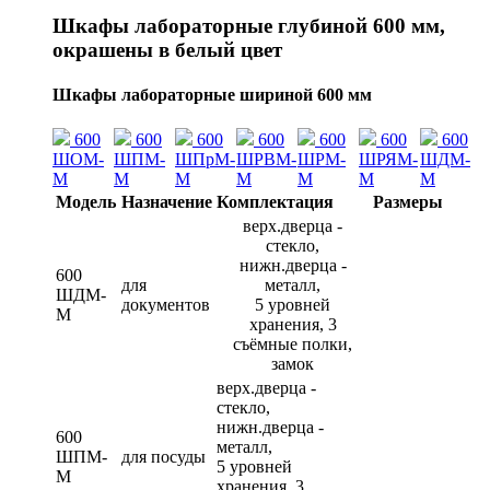
Шкафы лабораторные глубиной 600 мм,
окрашены в белый цвет
Шкафы лабораторные шириной 600 мм
600
600
600
600
600
600
600
ШОМ-
ШПМ-
ШПрМ-
ШРВМ-
ШРМ-
ШРЯМ-
ШДМ-
М
М
М
М
М
М
М
Модель
Назначение
Комплектация
Размеры
верх.дверца -
стекло,
нижн.дверца -
600
для
металл,
ШДМ-
документов
5 уровней
М
хранения, 3
съёмные полки,
замок
верх.дверца -
стекло,
нижн.дверца -
600
металл,
ШПМ-
для посуды
5 уровней
М
хранения, 3