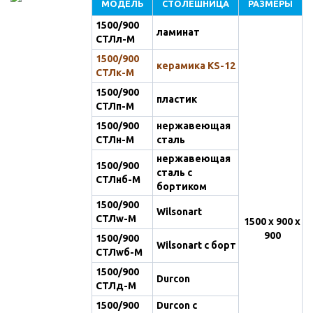
МОДЕЛЬ
СТОЛЕШНИЦА
РАЗМЕРЫ
1500/900
ламинат
СТЛл-М
1500/900
керамика KS-12
СТЛк-М
1500/900
пластик
СТЛп-М
1500/900
нержавеющая
СТЛн-М
сталь
нержавеющая
1500/900
сталь с
СТЛнб-М
бортиком
1500/900
Wilsonart
СТЛw-М
1500 х 900 х
900
1500/900
Wilsonart с борт
СТЛwб-М
1500/900
Durcon
СТЛд-М
1500/900
Durcon с