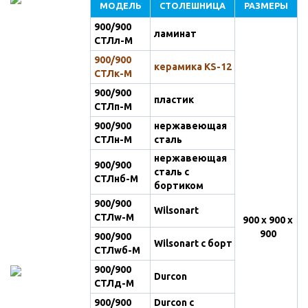
МОДЕЛЬ
СТОЛЕШНИЦА
РАЗМЕРЫ
900/900
ламинат
СТЛл-М
900/900
керамика KS-12
СТЛк-М
900/900
пластик
СТЛп-М
900/900
нержавеющая
СТЛн-М
сталь
нержавеющая
900/900
сталь с
СТЛнб-М
бортиком
900/900
Wilsonart
СТЛw-М
900 х 900 х
900
900/900
Wilsonart с борт
СТЛwб-М
900/900
Durcon
СТЛд-М
900/900
Durcon с