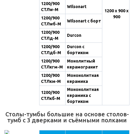
1200/900
Wilsonart
СТЛw-М
1200 х 900 х
900
1200/900
Wilsonart с борт
СТЛwб-М
1200/900
Durcon
СТЛд-М
1200/900
Durcon с
СТЛдб-М
бортиком
1200/900
Монолитный
СТЛкгм-М
керамогранит
1200/900
Мононолитная
СТЛкм-М
керамика
Мононолитная
1200/900
керамика с
СТЛкб-М
бортиком
Столы-тумбы большие на основе столов-
тумб с 3 дверками и съёмными полками