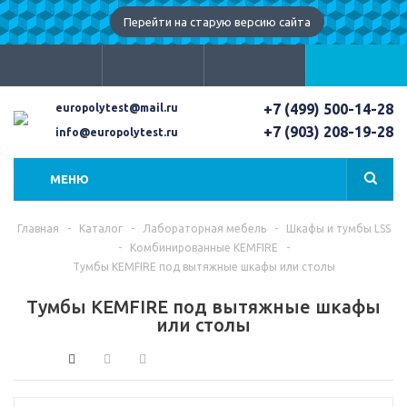
Перейти на старую версию сайта
+7 (499) 500-14-28
europolytest@mail.ru
+7 (903) 208-19-28
info@europolytest.ru
МЕНЮ
Главная
-
Каталог
-
Лабораторная мебель
-
Шкафы и тумбы LSS
-
Комбинированные KEMFIRE
-
Тумбы KEMFIRE под вытяжные шкафы или столы
Тумбы KEMFIRE под вытяжные шкафы
или столы