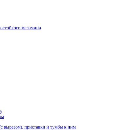
гостойкого меламина
ку
ам
с вырезом), приставки и тумбы к ним