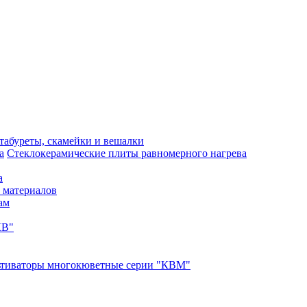
 табуреты, скамейки и вешалки
Стеклокерамические плиты равномерного нагрева
а
 материалов
ам
КВ"
ьтиваторы многокюветные серии "КВМ"