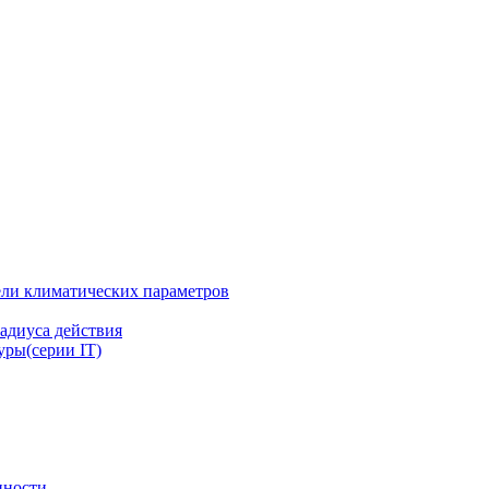
ли климатических параметров
адиуса действия
ры(серии IT)
нности