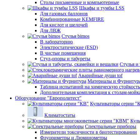
Столы письменные и компьютерные
Шкафы и тумбы LSS
Для газовых баллонов
Комбинированные KEMFIRE
Для кислот и щелочей
Для ЛВЖ
Стулья bimos
В лабораторию
Электростатические (ESD)
В чистые помещения
Стул-опоры и табуреты
Стулья и
Аварийные души tof
Материалы и Фурнитур
Таблица испытаний на химическую стойкость
Дополнительная комплектация к столам-мойк
Оборудование "Европолитест"
Культиваторы серии "
Климатостаты
Кул
Спектральные приборы
Измерители токсичности в биотестировании
Флуориметры и Люминометры