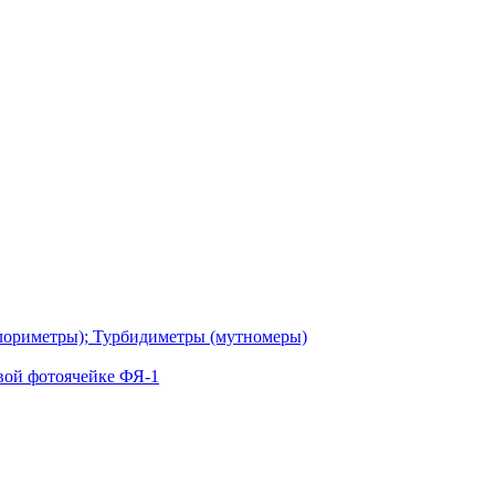
лориметры); Турбидиметры (мутномеры)
вой фотоячейке ФЯ-1