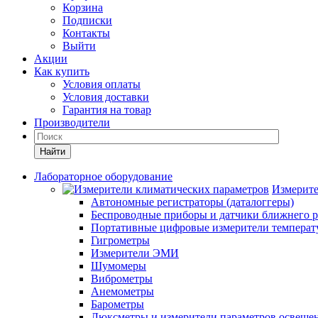
Корзина
Подписки
Контакты
Выйти
Акции
Как купить
Условия оплаты
Условия доставки
Гарантия на товар
Производители
Найти
Лабораторное оборудование
Измерите
Автономные регистраторы (даталоггеры)
Беспроводные приборы и датчики ближнего р
Портативные цифровые измерители температу
Гигрометры
Измерители ЭМИ
Шумомеры
Виброметры
Анемометры
Барометры
Люксметры и измерители параметров освеще