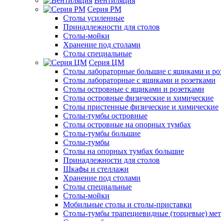
Вентиляция
Серия РМ
Столы усиленные
Принадлежности для столов
Столы-мойки
Хранение под столами
Столы специальные
Серия ЦМ
Столы лабораторные большие с ящиками и ро
Столы лабораторные с ящиками и розетками
Столы островные с ящиками и розетками
Столы островные физические и химические
Столы пристенные физические и химические
Столы-тумбы островные
Столы островные на опорных тумбах
Столы-тумбы большие
Столы-тумбы
Столы на опорных тумбах большие
Принадлежности для столов
Шкафы и стеллажи
Хранение под столами
Столы специальные
Столы-мойки
Мобильные столы и столы-приставки
Столы-тумбы трапециевидные (торцевые) мет