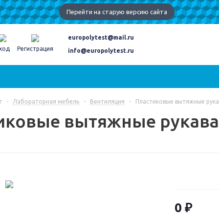
Перейти на старую версию сайта
europolytest@mail.ru
ход
Регистрация
info@europolytest.ru
г
-
Лабораторная мебель
-
Вентиляция
-
Пластиковые вытяжные рука
иковые вытяжные рукава
0 ₽