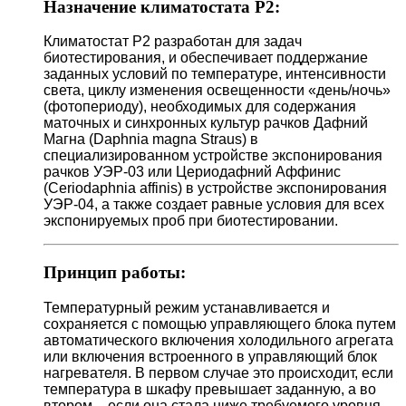
Назначение климатостата Р2:
Климатостат Р2 разработан для задач
биотестирования, и обеспечивает поддержание
заданных условий по температуре, интенсивности
света, циклу изменения освещенности «день/ночь»
(фотопериоду), необходимых для содержания
маточных и синхронных культур рачков Дафний
Магна (Daphnia magna Straus) в
специализированном устройстве экспонирования
рачков УЭР-03 или Цериодафний Аффинис
(Ceriodaphnia affinis) в устройстве экспонирования
УЭР-04, а также создает равные условия для всех
экспонируемых проб при биотестировании.
Принцип работы:
Температурный режим устанавливается и
сохраняется с помощью управляющего блока путем
автоматического включения холодильного агрегата
или включения встроенного в управляющий блок
нагревателя. В первом случае это происходит, если
температура в шкафу превышает заданную, а во
втором – если она стала ниже требуемого уровня.