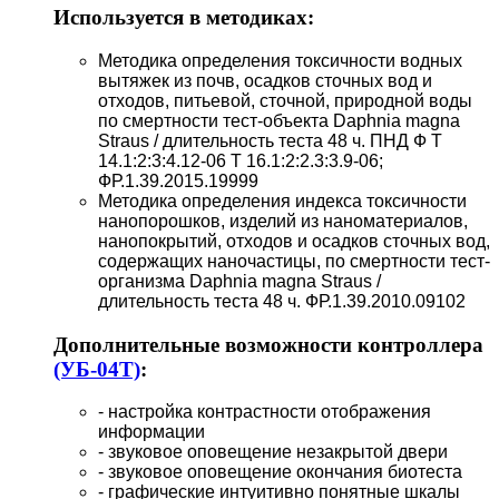
Используется в методиках:
Методика определения токсичности водных
вытяжек из почв, осадков сточных вод и
отходов, питьевой, сточной, природной воды
по смертности тест-объекта Daphnia magna
Straus / длительность теста 48 ч. ПНД Ф Т
14.1:2:3:4.12-06 Т 16.1:2:2.3:3.9-06;
ФР.1.39.2015.19999
Методика определения индекса токсичности
нанопорошков, изделий из наноматериалов,
нанопокрытий, отходов и осадков сточных вод,
содержащих наночастицы, по смертности тест-
организма Daphnia magna Straus /
длительность теста 48 ч. ФР.1.39.2010.09102
Дополнительные возможности контроллера
(УБ-04Т)
:
- настройка контрастности отображения
информации
- звуковое оповещение незакрытой двери
- звуковое оповещение окончания биотеста
- графические интуитивно понятные шкалы