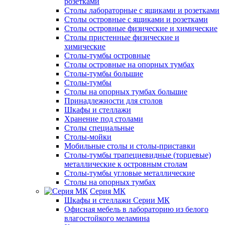
розетками
Столы лабораторные с ящиками и розетками
Столы островные с ящиками и розетками
Столы островные физические и химические
Столы пристенные физические и
химические
Столы-тумбы островные
Столы островные на опорных тумбах
Столы-тумбы большие
Столы-тумбы
Столы на опорных тумбах большие
Принадлежности для столов
Шкафы и стеллажи
Хранение под столами
Столы специальные
Столы-мойки
Мобильные столы и столы-приставки
Столы-тумбы трапециевидные (торцевые)
металлические к островным столам
Столы-тумбы угловые металлические
Столы на опорных тумбах
Серия МК
Шкафы и стеллажи Серии МК
Офисная мебель в лабораторию из белого
влагостойкого меламина