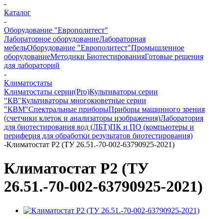
-
Каталог
-
Оборудование "Европолитест"
Лабораторное оборудование
Лабораторная
мебель
Оборудование "Европолитест"
Промышленное
оборудование
Методики Биотестирования
Готовые решения
для лабораторий
-
Климатостаты
Климатостаты серии(Pro)
Культиваторы серии
"КВ"
Культиваторы многокюветные серии
"КВМ"
Спектральные приборы
Приборы машинного зрения
(счетчики клеток и анализаторы изображения)
Лаборатория
для биотестирования вод (ЛБТ)
ПК и ПО (компьютеры и
периферия для обработки результатов биотестирования)
-
Климатостат Р2 (ТУ 26.51.-70-002-63790925-2021)
Климатостат Р2 (ТУ
26.51.-70-002-63790925-2021)