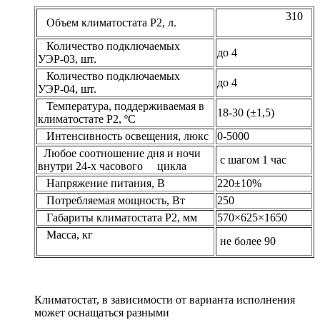
310
Объем климатостата Р2, л.
Количество подключаемых
до 4
УЭР-03, шт.
Количество подключаемых
до 4
УЭР-04, шт.
Температура, поддерживаемая в
18-30 (±1,5)
климатостате Р2, ºС
Интенсивность освещения, люкс
0-5000
Любое соотношение дня и ночи
с шагом 1 час
внутри 24-х часового цикла
Напряжение питания, В
220±10%
Потребляемая мощность, Вт
250
Габариты климатостата Р2, мм
570×625×1650
Масса, кг
не более 90
Климатостат, в зависимости от варианта исполнения
может оснащаться разными