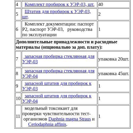
4
Комплект пробирок к УЭР-03, шт.
40
Штатив для пробирок к УЭР-03,
5
2
шт
.
Комплект документации: паспорт
6
Р2, паспорт УЭР-03, руководства
1
по эксплуатации
Дополнительные принадлежности и расходные
материалы (опционально за доп. плату):
запасная пробирка стеклянная для
7
упаковка 20шт.
УЭР-03
запасная пробирка стеклянная для
8
упаковка 45шт.
УЭР-04
запасной штатив для пробирок к
9
1
УЭР-03
запасной штатив для пробирок к
10
1
УЭР-04
модельный токсикант для
проверки чувствительности тест-
11
1
организмов
Daphnia magna Straus
и
Ceriodaphnia affinis
.