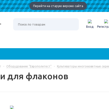
Перейти на старую версию сайта
Вход
Регистр
г
-
Оборудование "Европолитест"
-
Культиваторы многокюветные сери
и для флаконов