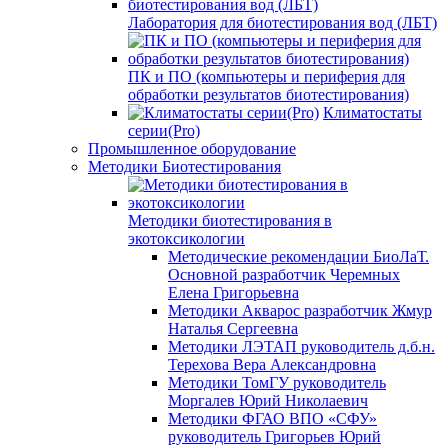
Лаборатория для биотестирования вод (ЛБТ)
ПК и ПО (компьютеры и периферия для
обработки результатов биотестирования)
Климатостаты
серии(Pro)
Промышленное оборудование
Методики Биотестирования
Методики биотестирования в
экотоксикологии
Методические рекомендации БиоЛаТ.
Основной разработчик Черемных
Елена Григорьевна
Методики Акварос разработчик Жмур
Наталья Сергеевна
Методики ЛЭТАП руководитель д.б.н.
Терехова Вера Александровна
Методики ТомГУ руководитель
Моргалев Юрий Николаевич
Методики ФГАО ВПО «СФУ»
руководитель Григорьев Юрий