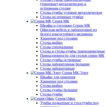
(торцевые) металлические к
островным столам
Столы-тумбы угловые металлические
Столы на опорных тумбах
Серия МК
Шкафы и стеллажи Серии МК
Офисная мебель в лабораторию из
белого влагостойкого меламина
Хранение под столами
Столы-мойки
Столы специальные
Столы и столы-тумбы трапециевидные
Принадлежности для столов серии МК
Столы-тумбы островные
Столы лабораторные большие
Столы лабораторные
Серия МК-Элит
Шкафы для хранения
Хранение под столами
Столы-мойки
Столы-тумбы большие
Столы-тумбы
Серия Офис
Тумбы подкатные и стол-тумба под