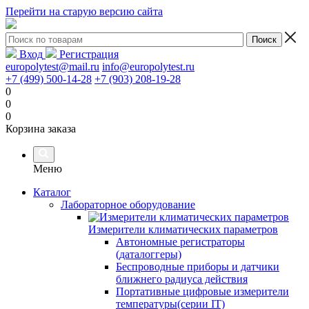
Перейти на старую версию сайта
Вход
Регистрация
europolytest@mail.ru
info@europolytest.ru
+7 (499) 500-14-28
+7 (903) 208-19-28
0
0
0
Корзина заказа
Меню
Каталог
Лабораторное оборудование
Измерители климатических параметров
Автономные регистраторы
(даталоггеры)
Беспроводные приборы и датчики
ближнего радиуса действия
Портативные цифровые измерители
температуры(серии IT)