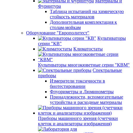
Материалы и
Фурнитура
Таблица испытаний на химическую
стойкость материалов
Дополнительная комплектация к
столам-мойкам
Оборудование "Европолитест"
Культиваторы
серии "КВ"
Климатостаты
Культиваторы многокюветные серии "КВМ"
Спектральные
приборы
Измерители токсичности в
биотестировании
Флуориметры и Люминометры
Принадлежности, вспомогательные
устройства и расходные материалы
Приборы машинного зрения (счетчики
клеток и анализаторы изображения)