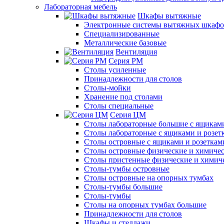
Лабораторная мебель
Шкафы вытяжные
Электронные системы вытяжных шкафо
Специализированные
Металлические базовые
Вентиляция
Серия РМ
Столы усиленные
Принадлежности для столов
Столы-мойки
Хранение под столами
Столы специальные
Серия ЦМ
Столы лабораторные большие с ящиками
Столы лабораторные с ящиками и розет
Столы островные с ящиками и розеткам
Столы островные физические и химиче
Столы пристенные физические и химич
Столы-тумбы островные
Столы островные на опорных тумбах
Столы-тумбы большие
Столы-тумбы
Столы на опорных тумбах большие
Принадлежности для столов
Шкафы и стеллажи