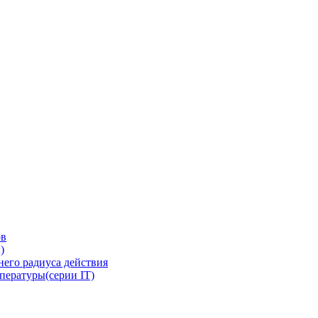
ов
)
его радиуса действия
пературы(серии IT)