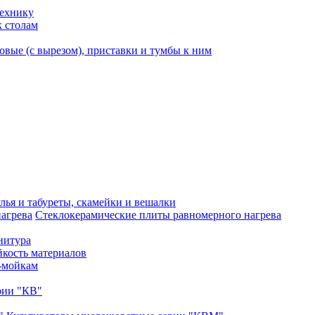
технику
к столам
вые (с вырезом), приставки и тумбы к ним
лья и табуреты, скамейки и вешалки
Стеклокерамические плиты равномерного нагрева
нитура
кость материалов
-мойкам
рии "КВ"