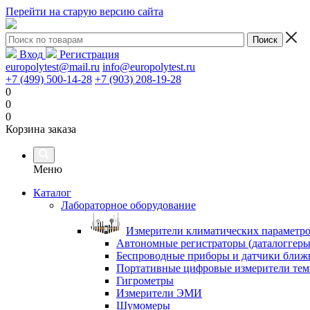
Перейти на старую версию сайта
Вход
Регистрация
europolytest@mail.ru
info@europolytest.ru
+7 (499) 500-14-28
+7 (903) 208-19-28
0
0
0
Корзина заказа
Меню
Каталог
Лабораторное оборудование
Измерители климатических параметр
Автономные регистраторы (даталоггеры
Беспроводные приборы и датчики ближн
Портативные цифровые измерители тем
Гигрометры
Измерители ЭМИ
Шумомеры