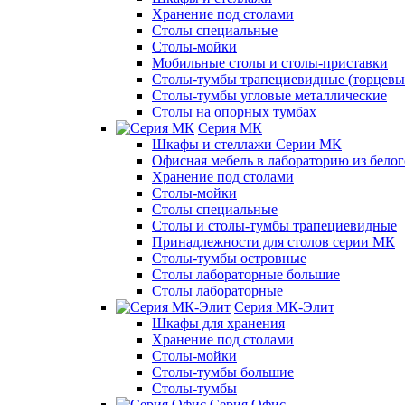
Хранение под столами
Столы специальные
Столы-мойки
Мобильные столы и столы-приставки
Столы-тумбы трапециевидные (торцевые
Столы-тумбы угловые металлические
Столы на опорных тумбах
Серия МК
Шкафы и стеллажи Серии МК
Офисная мебель в лабораторию из белог
Хранение под столами
Столы-мойки
Столы специальные
Столы и столы-тумбы трапециевидные
Принадлежности для столов серии МК
Столы-тумбы островные
Столы лабораторные большие
Столы лабораторные
Серия МК-Элит
Шкафы для хранения
Хранение под столами
Столы-мойки
Столы-тумбы большие
Столы-тумбы
Серия Офис