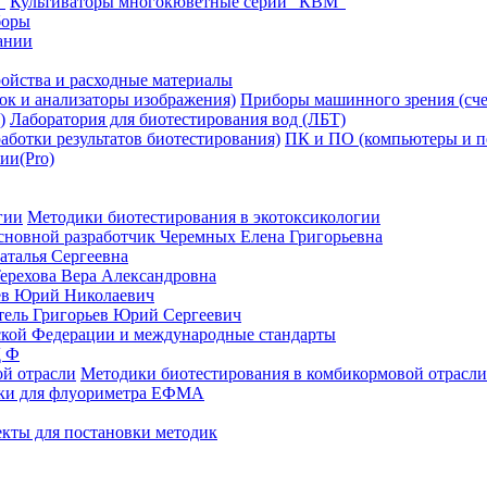
Культиваторы многокюветные серии "КВМ"
боры
ании
ойства и расходные материалы
Приборы машинного зрения (сче
Лаборатория для биотестирования вод (ЛБТ)
ПК и ПО (компьютеры и пе
ии(Pro)
Методики биотестирования в экотоксикологии
сновной разработчик Черемных Елена Григорьевна
аталья Сергеевна
ерехова Вера Александровна
ев Юрий Николаевич
ль Григорьев Юрий Сергеевич
кой Федерации и международные стандарты
Д Ф
Методики биотестирования в комбикормовой отрасли
ки для флуориметра ЕФМА
кты для постановки методик