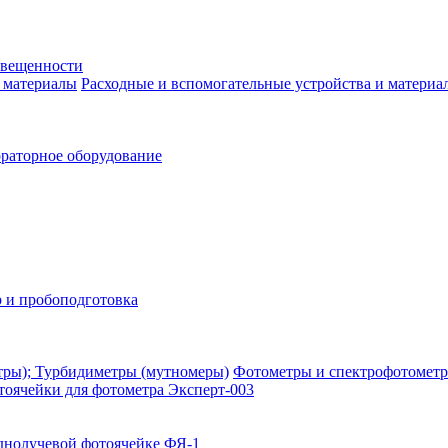
свещенности
Расходные и вспомогательные устройства и материа
раторное оборудование
 и пробоподготовка
Фотометры и спектрофотометр
тоячейки для фотометра Эксперт-003
днолучевой фотоячейке ФЯ-1