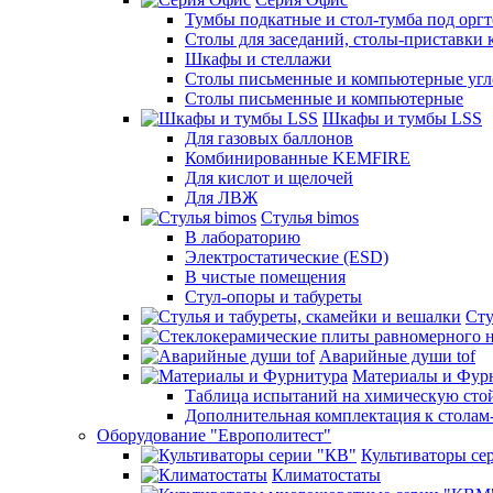
Тумбы подкатные и стол-тумба под орг
Столы для заседаний, столы-приставки 
Шкафы и стеллажи
Столы письменные и компьютерные угло
Столы письменные и компьютерные
Шкафы и тумбы LSS
Для газовых баллонов
Комбинированные KEMFIRE
Для кислот и щелочей
Для ЛВЖ
Стулья bimos
В лабораторию
Электростатические (ESD)
В чистые помещения
Стул-опоры и табуреты
Сту
Аварийные души tof
Материалы и Фур
Таблица испытаний на химическую стой
Дополнительная комплектация к столам
Оборудование "Европолитест"
Культиваторы се
Климатостаты