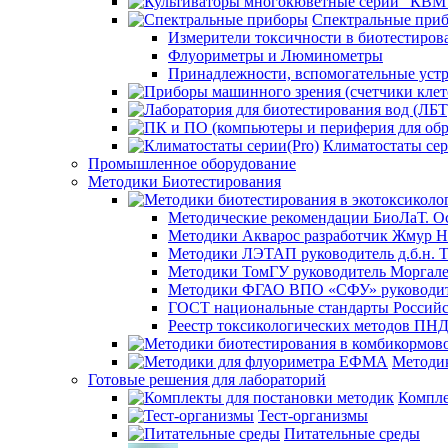
Спектральные при
Измерители токсичности в биотестиров
Флуориметры и Люминометры
Принадлежности, вспомогательные устр
Климатостаты сер
Промышленное оборудование
Методики Биотестирования
Методические рекомендации БиоЛаТ. О
Методики Акварос разработчик Жмур Н
Методики ЛЭТАП руководитель д.б.н. Т
Методики ТомГУ руководитель Моргал
Методики ФГАО ВПО «СФУ» руководите
ГОСТ национальные стандарты Российс
Реестр токсикологических методов ПН
Методи
Готовые решения для лабораторий
Компле
Тест-организмы
Питательные среды