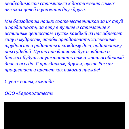
необходимости стремиться к достижению самых
высоких целей и уважать друг друга.
Мы благодарим наших соотечественников за их труд
и преданность, за веру в лучшее и стремление к
истинным ценностям. Пусть каждый из нас обретет
силу и мудрость, чтобы преодолевать жизненные
трудности и радоваться каждому дню, подаренному
нам судьбой. Пусть праздничный дух и забота о
близких будут сопутствовать нам в этот особенный
день и всегда. С праздником, друзья, пусть Россия
процветает и цветет как никогда прежде!
С уважением, команда
ООО «Европолитест»