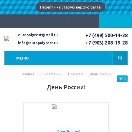
Перейти на старую версию сайта
+7 (499) 500-14-28
europolytest@mail.ru
+7 (903) 208-19-28
info@europolytest.ru
МЕНЮ
Главная
-
О компании
-
Новости
-
День России!
RSS
День России!