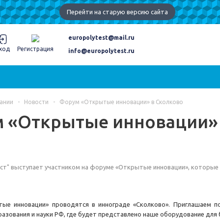
Перейти на старую версию сайта
europolytest@mail.ru
ход
Регистрация
info@europolytest.ru
ании
-
Новости
-
Форум «Открытые инновации» в Сколково
 «Открытые инновации» 
т" выступает участником на форуме «Открытые инновации», которые пр
ые инновации» проводятся в иннограде «Сколково». Приглашаем п
азования и науки РФ, где будет представлено наше оборудование дл