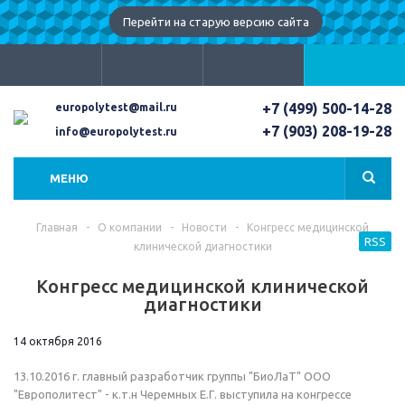
Перейти на старую версию сайта
+7 (499) 500-14-28
europolytest@mail.ru
+7 (903) 208-19-28
info@europolytest.ru
МЕНЮ
Главная
-
О компании
-
Новости
-
Конгресс медицинской
RSS
клинической диагностики
Конгресс медицинской клинической
диагностики
14 октября 2016
13.10.2016 г. главный разработчик группы "БиоЛаТ" ООО
"Европолитест" - к.т.н Черемных Е.Г. выступила на конгрессе