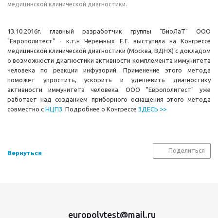
медицинской клинической диагностики.
13.10.2016г. главный разработчик группы "БиоЛаТ" ООО
"Европолитест" - к.т.н Черемных Е.Г. выступила на Конгрессе
медицинской клинической диагностики (Москва, ВДНХ) с докладом
о возможности диагностики активности комплемента иммунитета
человека по реакции инфузорий. Применение этого метода
поможет упростить, ускорить и удешевить диагностику
активности иммунитета человека. ООО "Европолитест" уже
работает над созданием приборного оснащения этого метода
совместно с
НЦПЗ
. Подробнее о Конгрессе
ЗДЕСЬ >>
Поделиться
Вернуться
europolytest@mail.ru