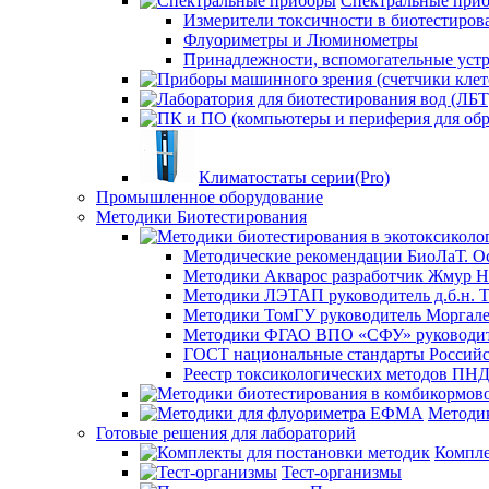
Спектральные при
Измерители токсичности в биотестиров
Флуориметры и Люминометры
Принадлежности, вспомогательные устр
Климатостаты серии(Pro)
Промышленное оборудование
Методики Биотестирования
Методические рекомендации БиоЛаТ. О
Методики Акварос разработчик Жмур Н
Методики ЛЭТАП руководитель д.б.н. Т
Методики ТомГУ руководитель Моргал
Методики ФГАО ВПО «СФУ» руководите
ГОСТ национальные стандарты Российс
Реестр токсикологических методов ПН
Методи
Готовые решения для лабораторий
Компле
Тест-организмы