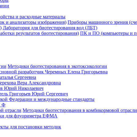
боры
ании
ойства и расходные материалы
Приборы машинного зрения (сче
Лаборатория для биотестирования вод (ЛБТ)
ПК и ПО (компьютеры и пе
Методики биотестирования в экотоксикологии
сновной разработчик Черемных Елена Григорьевна
аталья Сергеевна
ерехова Вера Александровна
ев Юрий Николаевич
ль Григорьев Юрий Сергеевич
кой Федерации и международные стандарты
Д Ф
Методики биотестирования в комбикормовой отрасли
ки для флуориметра ЕФМА
кты для постановки методик