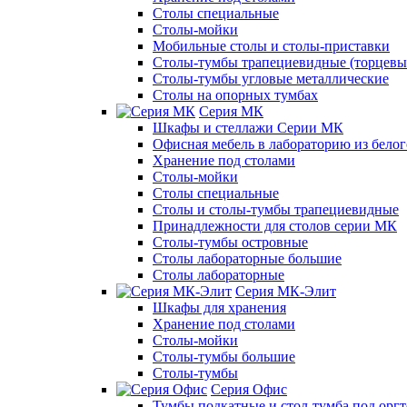
Столы специальные
Столы-мойки
Мобильные столы и столы-приставки
Столы-тумбы трапециевидные (торцевые
Столы-тумбы угловые металлические
Столы на опорных тумбах
Серия МК
Шкафы и стеллажи Серии МК
Офисная мебель в лабораторию из белог
Хранение под столами
Столы-мойки
Столы специальные
Столы и столы-тумбы трапециевидные
Принадлежности для столов серии МК
Столы-тумбы островные
Столы лабораторные большие
Столы лабораторные
Серия МК-Элит
Шкафы для хранения
Хранение под столами
Столы-мойки
Столы-тумбы большие
Столы-тумбы
Серия Офис
Тумбы подкатные и стол-тумба под орг