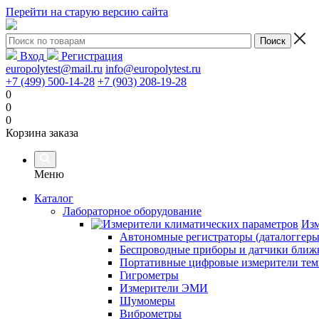
Перейти на старую версию сайта
Вход
Регистрация
europolytest@mail.ru
info@europolytest.ru
+7 (499) 500-14-28
+7 (903) 208-19-28
0
0
0
Корзина заказа
Меню
Каталог
Лабораторное оборудование
Изм
Автономные регистраторы (даталоггеры
Беспроводные приборы и датчики ближн
Портативные цифровые измерители тем
Гигрометры
Измерители ЭМИ
Шумомеры
Виброметры