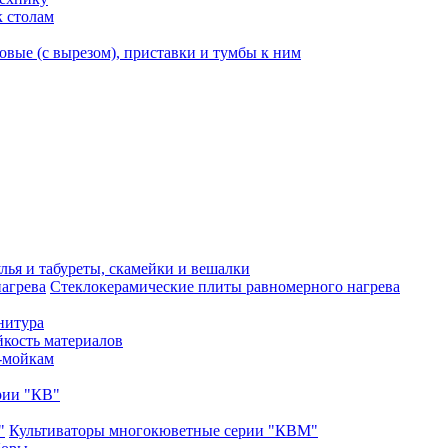
к столам
вые (с вырезом), приставки и тумбы к ним
лья и табуреты, скамейки и вешалки
Стеклокерамические плиты равномерного нагрева
нитура
кость материалов
-мойкам
рии "КВ"
Культиваторы многокюветные серии "КВМ"