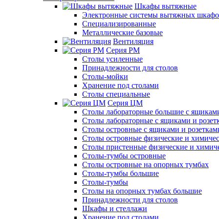
Шкафы вытяжные
Электронные системы вытяжных шкафо
Специализированные
Металлические базовые
Вентиляция
Серия РМ
Столы усиленные
Принадлежности для столов
Столы-мойки
Хранение под столами
Столы специальные
Серия ЦМ
Столы лабораторные большие с ящиками
Столы лабораторные с ящиками и розет
Столы островные с ящиками и розеткам
Столы островные физические и химиче
Столы пристенные физические и химич
Столы-тумбы островные
Столы островные на опорных тумбах
Столы-тумбы большие
Столы-тумбы
Столы на опорных тумбах большие
Принадлежности для столов
Шкафы и стеллажи
Хранение под столами