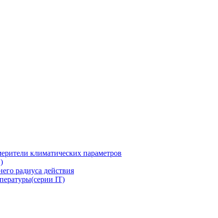
ерители климатических параметров
)
его радиуса действия
пературы(серии IT)