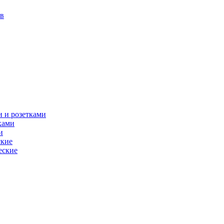
в
 и розетками
ками
и
ские
еские