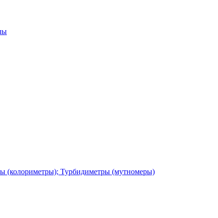
лы
ы (колориметры); Турбидиметры (мутномеры)