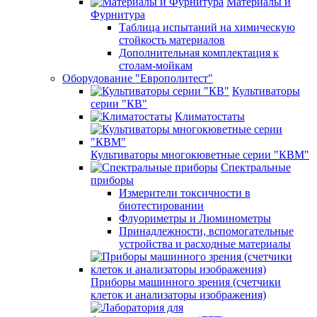
Материалы и
Фурнитура
Таблица испытаний на химическую
стойкость материалов
Дополнительная комплектация к
столам-мойкам
Оборудование "Европолитест"
Культиваторы
серии "КВ"
Климатостаты
Культиваторы многокюветные серии "КВМ"
Спектральные
приборы
Измерители токсичности в
биотестировании
Флуориметры и Люминометры
Принадлежности, вспомогательные
устройства и расходные материалы
Приборы машинного зрения (счетчики
клеток и анализаторы изображения)