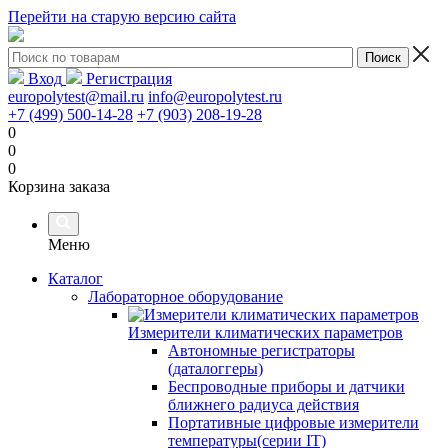
Перейти на старую версию сайта
Вход
Регистрация
europolytest@mail.ru
info@europolytest.ru
+7 (499) 500-14-28
+7 (903) 208-19-28
0
0
0
Корзина заказа
Меню
Каталог
Лабораторное оборудование
Измерители климатических параметров
Автономные регистраторы
(даталоггеры)
Беспроводные приборы и датчики
ближнего радиуса действия
Портативные цифровые измерители
температуры(серии IT)