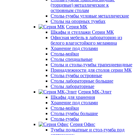
(торцевые) металлические к
островным столам
Столы-тумбы угловые металлические
Столы на опорных тумбах
Серия МК
Шкафы и стеллажи Серии МК
Офисная мебель в лабораторию из
белого влагостойкого меламина
Хранение под столами
Столы-мойки
Столы специальные
Столы и столы-тумбы трапециевидные
Принадлежности для столов серии МК
Столы-тумбы островные
Столы лабораторные большие
Столы лабораторные
Серия МК-Элит
Шкафы для хранения
Хранение под столами
Столы-мойки
Столы-тумбы большие
Столы-тумбы
Серия Офис
Тумбы подкатные и стол-тумба под