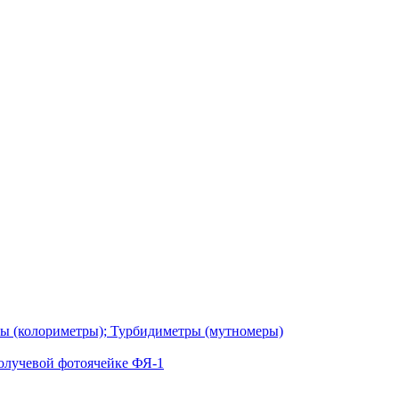
ы (колориметры); Турбидиметры (мутномеры)
олучевой фотоячейке ФЯ-1