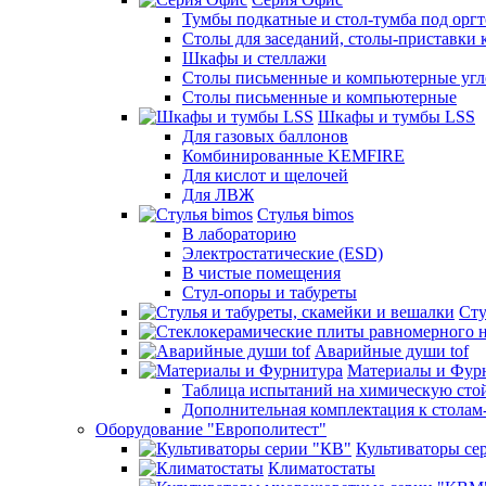
Тумбы подкатные и стол-тумба под орг
Столы для заседаний, столы-приставки 
Шкафы и стеллажи
Столы письменные и компьютерные угло
Столы письменные и компьютерные
Шкафы и тумбы LSS
Для газовых баллонов
Комбинированные KEMFIRE
Для кислот и щелочей
Для ЛВЖ
Стулья bimos
В лабораторию
Электростатические (ESD)
В чистые помещения
Стул-опоры и табуреты
Сту
Аварийные души tof
Материалы и Фур
Таблица испытаний на химическую стой
Дополнительная комплектация к столам
Оборудование "Европолитест"
Культиваторы се
Климатостаты