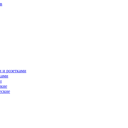
в
 и розетками
ками
и
ские
еские