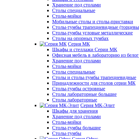
Хранение под столами
Столы специальные
Столы-мойки
Мобильные столы и столы-приставки
Столы-тумбы трапециевидные (торцевые
Столы-тумбы угловые металлические
Столы на опорных тумбах
Серия МК
Шкафы и стеллажи Серии МК
Офисная мебель в лабораторию из белог
Хранение под столами
Столы-мойки
Столы специальные
Столы и столы-тумбы трапециевидные
Принадлежности для столов серии МК
Столы-тумбы островные
Столы лабораторные большие
Столы лабораторные
Серия МК-Элит
Шкафы для хранения
Хранение под столами
Столы-мойки
Столы-тумбы большие
Столы-тумбы
Серия Офис