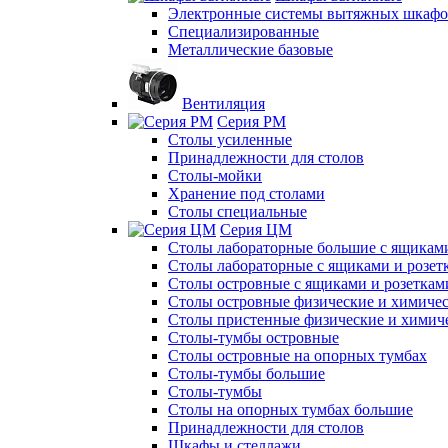
Электронные системы вытяжных шкафо
Специализированные
Металлические базовые
Вентиляция
Серия РМ
Столы усиленные
Принадлежности для столов
Столы-мойки
Хранение под столами
Столы специальные
Серия ЦМ
Столы лабораторные большие с ящиками
Столы лабораторные с ящиками и розет
Столы островные с ящиками и розеткам
Столы островные физические и химиче
Столы пристенные физические и химич
Столы-тумбы островные
Столы островные на опорных тумбах
Столы-тумбы большие
Столы-тумбы
Столы на опорных тумбах большие
Принадлежности для столов
Шкафы и стеллажи