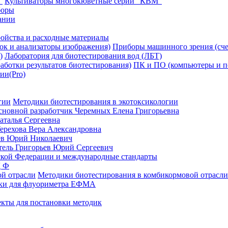
Культиваторы многокюветные серии "КВМ"
боры
ании
ойства и расходные материалы
Приборы машинного зрения (сче
Лаборатория для биотестирования вод (ЛБТ)
ПК и ПО (компьютеры и пе
ии(Pro)
Методики биотестирования в экотоксикологии
сновной разработчик Черемных Елена Григорьевна
аталья Сергеевна
ерехова Вера Александровна
ев Юрий Николаевич
ль Григорьев Юрий Сергеевич
кой Федерации и международные стандарты
Д Ф
Методики биотестирования в комбикормовой отрасли
ки для флуориметра ЕФМА
кты для постановки методик