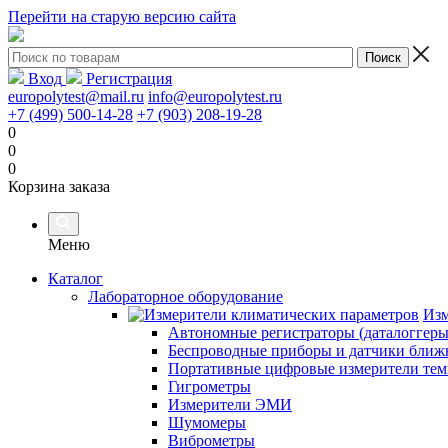
Перейти на старую версию сайта
Вход
Регистрация
europolytest@mail.ru
info@europolytest.ru
+7 (499) 500-14-28
+7 (903) 208-19-28
0
0
0
Корзина заказа
Меню
Каталог
Лабораторное оборудование
Изм
Автономные регистраторы (даталоггеры
Беспроводные приборы и датчики ближн
Портативные цифровые измерители тем
Гигрометры
Измерители ЭМИ
Шумомеры
Виброметры