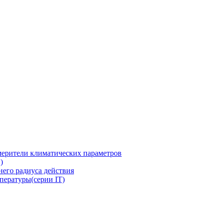
ерители климатических параметров
)
его радиуса действия
пературы(серии IT)