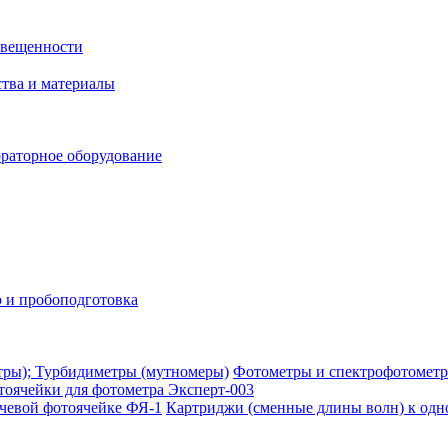
свещенности
ства и материалы
раторное оборудование
 и пробоподготовка
Фотометры и спектрофотометр
тоячейки для фотометра Эксперт-003
Картриджи (сменные длины волн) к одн