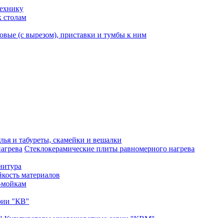
технику
к столам
вые (с вырезом), приставки и тумбы к ним
лья и табуреты, скамейки и вешалки
Стеклокерамические плиты равномерного нагрева
нитура
кость материалов
-мойкам
рии "КВ"