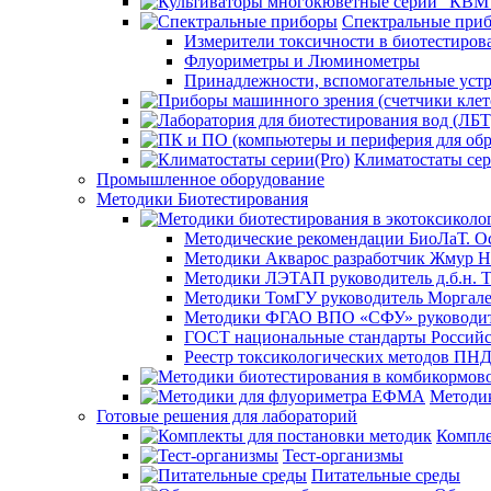
Спектральные при
Измерители токсичности в биотестиров
Флуориметры и Люминометры
Принадлежности, вспомогательные устр
Климатостаты сер
Промышленное оборудование
Методики Биотестирования
Методические рекомендации БиоЛаТ. О
Методики Акварос разработчик Жмур Н
Методики ЛЭТАП руководитель д.б.н. Т
Методики ТомГУ руководитель Моргал
Методики ФГАО ВПО «СФУ» руководите
ГОСТ национальные стандарты Российс
Реестр токсикологических методов ПН
Методи
Готовые решения для лабораторий
Компле
Тест-организмы
Питательные среды