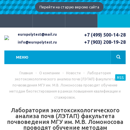
Перейти на старую версию сайта
+7 (499) 500-14-28
europolytest@mail.ru
+7 (903) 208-19-28
info@europolytest.ru
МЕНЮ
Главная
-
О компании
-
Новости
-
Лаборатория
RSS
экотоксикологического анализа почв (ЛЭТАП) факультета
почвоведения МГУ им. М.В. Ломоносова проводят обучение
методам биотестирования в рамках повышения квалификации и
стажировок.
Лаборатория экотоксикологического
анализа почв (ЛЭТАП) факультета
почвоведения МГУ им. М.В. Ломоносова
проводят обучение методам