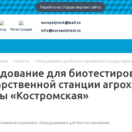
Перейти на старую версию сайта
europolytest@mail.ru
ход
Регистрация
info@europolytest.ru
ании
-
Новости
-
Оборудование для биотестирования в Государственн
дование для биотестиро
арственной станции агро
ы «Костромская»
охимики вооружились оборудованием для биотестирования.