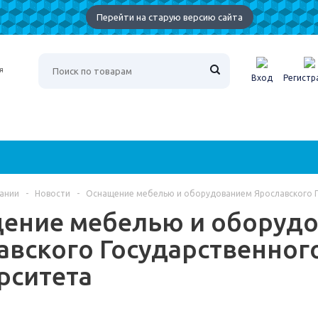
Перейти на старую версию сайта
Вход
Регистр
ании
-
Новости
-
Оснащение мебелью и оборудованием Ярославского Г
ение мебелью и оборуд
авского Государственног
рситета