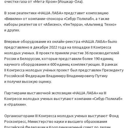
очистки газа от «Мета-Хром» (Йошкар-Ола).
В зоне реагентики «НАША ЛАБА» представит композицию
«Вивилен» от компании-спонсора «Сибур Полилаб», а также
наборы реагентов от «Абисенс», «ГенТерра», «Альгимед Техно»
и других.
Впервые оборудование из онлайн-реестра «НАША ЛАБА» было
представлено в декабре 2022 года на площадке II Конгресса
молодых ученых. В проекте приняли участие 36 производителей
России и Белоруссии, которые представили более 190 единиц
научного оборудования и 600 единиц комплектующих. В рамках
II Конгресса молодых учёных проект был представлен Президенту
Российской Федерации Владимиру Владимировичу Путину
и получил высокую оценку.
Партнерами выставочной экспозиции «НАША ЛАБА» на III
Конгрессе молодых ученых выступают компании «Сибур Полилаб»
и «Уралхим».
Организаторами III Конгресса молодых ученых выступают Фонд
Росконгресс, Министерство науки и высшего образования
Российской Федерации и Координационный совет по делам