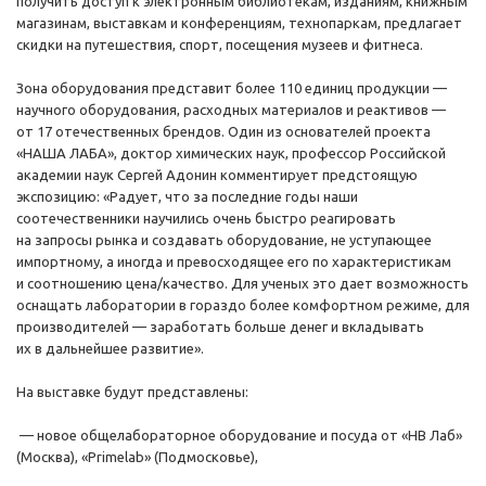
получить доступ к электронным библиотекам, изданиям, книжным
магазинам, выставкам и конференциям, технопаркам, предлагает
скидки на путешествия, спорт, посещения музеев и фитнеса.
Зона оборудования представит более 110 единиц продукции —
научного оборудования, расходных материалов и реактивов —
от 17 отечественных брендов. Один из основателей проекта
«НАША ЛАБА», доктор химических наук, профессор Российской
академии наук Сергей Адонин комментирует предстоящую
экспозицию: «Радует, что за последние годы наши
соотечественники научились очень быстро реагировать
на запросы рынка и создавать оборудование, не уступающее
импортному, а иногда и превосходящее его по характеристикам
и соотношению цена/качество. Для ученых это дает возможность
оснащать лаборатории в гораздо более комфортном режиме, для
производителей — заработать больше денег и вкладывать
их в дальнейшее развитие».
На выставке будут представлены:
— новое общелабораторное оборудование и посуда от «НВ Лаб»
(Москва), «Primelab» (Подмосковье),