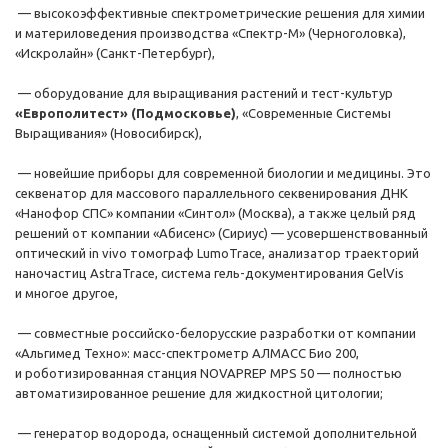
— высокоэффективные спектрометрические решения для химии
и материловедения производства «Спектр-М» (Черноголовка),
«Искролайн» (Санкт-Петербург),
— оборудование для выращивания растений и тест-культур
«Европолитест» (Подмосковье)
, «Современные Системы
Выращивания» (Новосибирск),
— новейшие приборы для современной биологии и медицины. Это
секвенатор для массового параллельного секвенирования ДНК
«Нанофор СПС» компании «Синтол» (Москва), а также целый ряд
решений от компании «Абисенс» (Сириус) — усовершенствованный
оптический in vivo томограф LumoTrace, анализатор траекторий
наночастиц AstraTrace, система гель-документирования GelVis
и многое другое,
— совместные российско-белорусские разработки от компании
«Альгимед Техно»: масс-спектрометр АЛМАСС Био 200,
и роботизированная станция NOVAPREP MPS 50 — полностью
автоматизированное решение для жидкостной цитологии;
— генератор водорода, оснащенный системой дополнительной