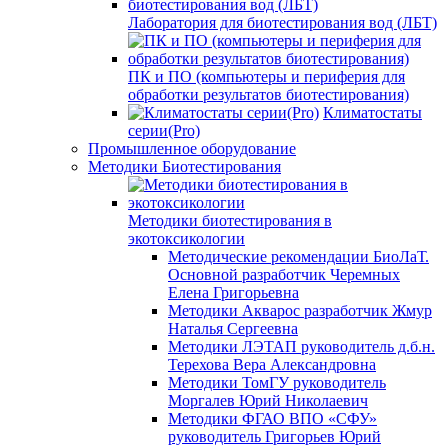
Лаборатория для биотестирования вод (ЛБТ)
ПК и ПО (компьютеры и периферия для
обработки результатов биотестирования)
Климатостаты
серии(Pro)
Промышленное оборудование
Методики Биотестирования
Методики биотестирования в
экотоксикологии
Методические рекомендации БиоЛаТ.
Основной разработчик Черемных
Елена Григорьевна
Методики Акварос разработчик Жмур
Наталья Сергеевна
Методики ЛЭТАП руководитель д.б.н.
Терехова Вера Александровна
Методики ТомГУ руководитель
Моргалев Юрий Николаевич
Методики ФГАО ВПО «СФУ»
руководитель Григорьев Юрий