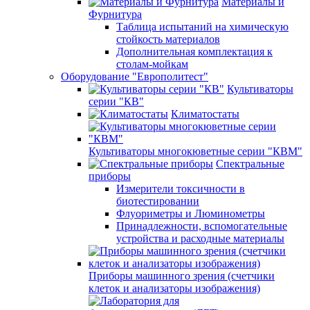
Материалы и
Фурнитура
Таблица испытаний на химическую
стойкость материалов
Дополнительная комплектация к
столам-мойкам
Оборудование "Европолитест"
Культиваторы
серии "КВ"
Климатостаты
Культиваторы многокюветные серии "КВМ"
Спектральные
приборы
Измерители токсичности в
биотестировании
Флуориметры и Люминометры
Принадлежности, вспомогательные
устройства и расходные материалы
Приборы машинного зрения (счетчики
клеток и анализаторы изображения)