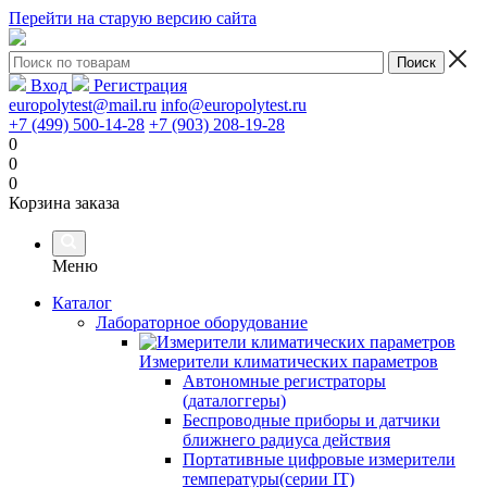
Перейти на старую версию сайта
Вход
Регистрация
europolytest@mail.ru
info@europolytest.ru
+7 (499) 500-14-28
+7 (903) 208-19-28
0
0
0
Корзина заказа
Меню
Каталог
Лабораторное оборудование
Измерители климатических параметров
Автономные регистраторы
(даталоггеры)
Беспроводные приборы и датчики
ближнего радиуса действия
Портативные цифровые измерители
температуры(серии IT)