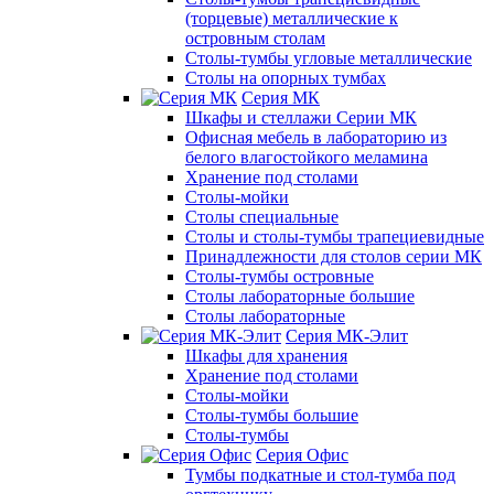
(торцевые) металлические к
островным столам
Столы-тумбы угловые металлические
Столы на опорных тумбах
Серия МК
Шкафы и стеллажи Серии МК
Офисная мебель в лабораторию из
белого влагостойкого меламина
Хранение под столами
Столы-мойки
Столы специальные
Столы и столы-тумбы трапециевидные
Принадлежности для столов серии МК
Столы-тумбы островные
Столы лабораторные большие
Столы лабораторные
Серия МК-Элит
Шкафы для хранения
Хранение под столами
Столы-мойки
Столы-тумбы большие
Столы-тумбы
Серия Офис
Тумбы подкатные и стол-тумба под