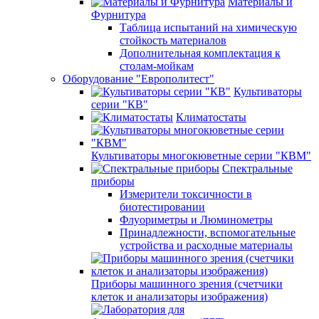
Материалы и
Фурнитура
Таблица испытаний на химическую
стойкость материалов
Дополнительная комплектация к
столам-мойкам
Оборудование "Европолитест"
Культиваторы
серии "КВ"
Климатостаты
Культиваторы многокюветные серии "КВМ"
Спектральные
приборы
Измерители токсичности в
биотестировании
Флуориметры и Люминометры
Принадлежности, вспомогательные
устройства и расходные материалы
Приборы машинного зрения (счетчики
клеток и анализаторы изображения)