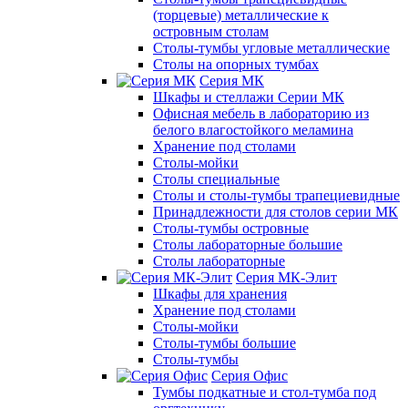
(торцевые) металлические к
островным столам
Столы-тумбы угловые металлические
Столы на опорных тумбах
Серия МК
Шкафы и стеллажи Серии МК
Офисная мебель в лабораторию из
белого влагостойкого меламина
Хранение под столами
Столы-мойки
Столы специальные
Столы и столы-тумбы трапециевидные
Принадлежности для столов серии МК
Столы-тумбы островные
Столы лабораторные большие
Столы лабораторные
Серия МК-Элит
Шкафы для хранения
Хранение под столами
Столы-мойки
Столы-тумбы большие
Столы-тумбы
Серия Офис
Тумбы подкатные и стол-тумба под