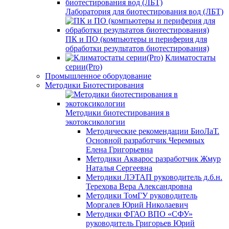
Лаборатория для биотестирования вод (ЛБТ)
ПК и ПО (компьютеры и периферия для
обработки результатов биотестирования)
Климатостаты
серии(Pro)
Промышленное оборудование
Методики Биотестирования
Методики биотестирования в
экотоксикологии
Методические рекомендации БиоЛаТ.
Основной разработчик Черемных
Елена Григорьевна
Методики Акварос разработчик Жмур
Наталья Сергеевна
Методики ЛЭТАП руководитель д.б.н.
Терехова Вера Александровна
Методики ТомГУ руководитель
Моргалев Юрий Николаевич
Методики ФГАО ВПО «СФУ»
руководитель Григорьев Юрий