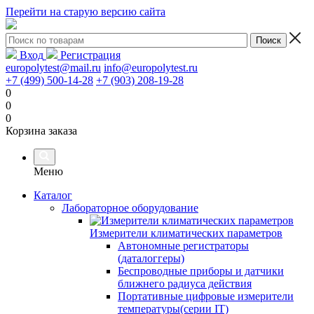
Перейти на старую версию сайта
Вход
Регистрация
europolytest@mail.ru
info@europolytest.ru
+7 (499) 500-14-28
+7 (903) 208-19-28
0
0
0
Корзина заказа
Меню
Каталог
Лабораторное оборудование
Измерители климатических параметров
Автономные регистраторы
(даталоггеры)
Беспроводные приборы и датчики
ближнего радиуса действия
Портативные цифровые измерители
температуры(серии IT)