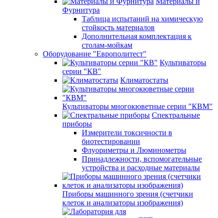
Материалы и
Фурнитура
Таблица испытаний на химическую
стойкость материалов
Дополнительная комплектация к
столам-мойкам
Оборудование "Европолитест"
Культиваторы
серии "КВ"
Климатостаты
Культиваторы многокюветные серии "КВМ"
Спектральные
приборы
Измерители токсичности в
биотестировании
Флуориметры и Люминометры
Принадлежности, вспомогательные
устройства и расходные материалы
Приборы машинного зрения (счетчики
клеток и анализаторы изображения)