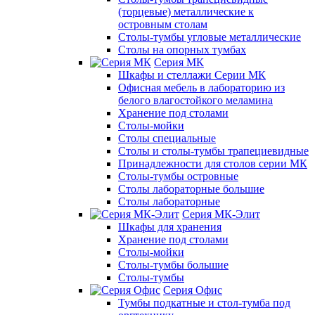
(торцевые) металлические к
островным столам
Столы-тумбы угловые металлические
Столы на опорных тумбах
Серия МК
Шкафы и стеллажи Серии МК
Офисная мебель в лабораторию из
белого влагостойкого меламина
Хранение под столами
Столы-мойки
Столы специальные
Столы и столы-тумбы трапециевидные
Принадлежности для столов серии МК
Столы-тумбы островные
Столы лабораторные большие
Столы лабораторные
Серия МК-Элит
Шкафы для хранения
Хранение под столами
Столы-мойки
Столы-тумбы большие
Столы-тумбы
Серия Офис
Тумбы подкатные и стол-тумба под