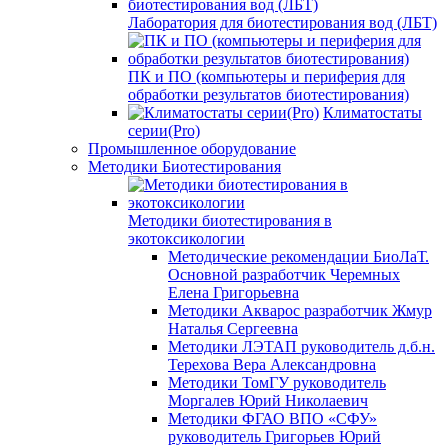
Лаборатория для биотестирования вод (ЛБТ)
ПК и ПО (компьютеры и периферия для
обработки результатов биотестирования)
Климатостаты
серии(Pro)
Промышленное оборудование
Методики Биотестирования
Методики биотестирования в
экотоксикологии
Методические рекомендации БиоЛаТ.
Основной разработчик Черемных
Елена Григорьевна
Методики Акварос разработчик Жмур
Наталья Сергеевна
Методики ЛЭТАП руководитель д.б.н.
Терехова Вера Александровна
Методики ТомГУ руководитель
Моргалев Юрий Николаевич
Методики ФГАО ВПО «СФУ»
руководитель Григорьев Юрий