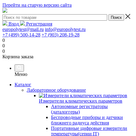
Перейти на старую версию сайта
Вход
Регистрация
europolytest@mail.ru
info@europolytest.ru
+7 (499) 500-14-28
+7 (903) 208-19-28
0
0
0
Корзина заказа
Меню
Каталог
Лабораторное оборудование
Измерители климатических параметров
Автономные регистраторы
(даталоггеры)
Беспроводные приборы и датчики
ближнего радиуса действия
Портативные цифровые измерители
температуры(серии IT)