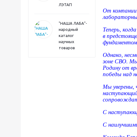
ЛЭТАП
От компании
лабораторных
"НАША ЛАБА"-
Теперь, когд
народный
в предстояще
каталог
фундаментом 
научных
товаров
Однако, несм
зоне СВО. Мы
Родину от вр
победы над 
Мы уверены, 
наступающий
сопровождать
С наступающи
С наилучшим