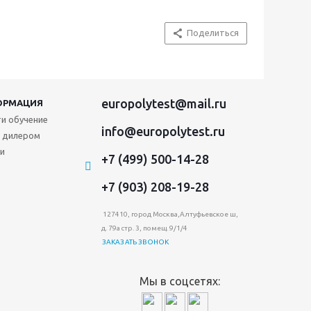
Поделиться
europolytest@mail.ru
ОРМАЦИЯ
и обучение
info@europolytest.ru
 дилером
и
+7 (499) 500-14-28
+7 (903) 208-19-28
127410, город Москва,Алтуфьевское ш,
д. 79а стр. 3, помещ. 9/1/4
ЗАКАЗАТЬ ЗВОНОК
Мы в соцсетях: