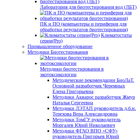
Лаборатория для биотестирования вод (ЛБТ)
ПК и ПО (компьютеры и периферия для
обработки результатов биотестирования)
Климатостаты
серии(Pro)
Промышленное оборудование
Методики Биотестирования
Методики биотестирования в
экотоксикологии
Методические рекомендации БиоЛаТ.
Основной разработчик Черемных
Елена Григорьевна
Методики Акварос разработчик Жмур
Наталья Сергеевна
Методики ЛЭТАП руководитель д.б.н.
Терехова Вера Александровна
Методики ТомГУ руководитель
Моргалев Юрий Николаевич
Методики ФГАО ВПО «СФУ»
руководитель Григорьев Юрий