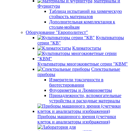
Материалы и
Фурнитура
Таблица испытаний на химическую
стойкость материалов
Дополнительная комплектация к
столам-мойкам
Оборудование "Европолитест"
Культиваторы
серии "КВ"
Климатостаты
Культиваторы многокюветные серии "КВМ"
Спектральные
приборы
Измерители токсичности в
биотестировании
Флуориметры и Люминометры
Принадлежности, вспомогательные
устройства и расходные материалы
Приборы машинного зрения (счетчики
клеток и анализаторы изображения)