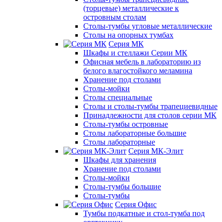
(торцевые) металлические к
островным столам
Столы-тумбы угловые металлические
Столы на опорных тумбах
Серия МК
Шкафы и стеллажи Серии МК
Офисная мебель в лабораторию из
белого влагостойкого меламина
Хранение под столами
Столы-мойки
Столы специальные
Столы и столы-тумбы трапециевидные
Принадлежности для столов серии МК
Столы-тумбы островные
Столы лабораторные большие
Столы лабораторные
Серия МК-Элит
Шкафы для хранения
Хранение под столами
Столы-мойки
Столы-тумбы большие
Столы-тумбы
Серия Офис
Тумбы подкатные и стол-тумба под