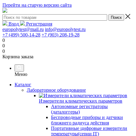
Перейти на старую версию сайта
Вход
Регистрация
europolytest@mail.ru
info@europolytest.ru
+7 (499) 500-14-28
+7 (903) 208-19-28
0
0
0
Корзина заказа
Меню
Каталог
Лабораторное оборудование
Измерители климатических параметров
Автономные регистраторы
(даталоггеры)
Беспроводные приборы и датчики
ближнего радиуса действия
Портативные цифровые измерители
температуры(серии IT)