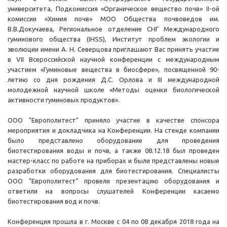
университета, Подкомиссия «Органическое вещество почв» II-ой
комиссии «Химия почв» МОО Общества почвоведов им.
В.В.Докучаева, Региональное отделение СНГ Международного
гуминового общества (IHSS), Институт проблем экологии и
эволюции имени А. Н. Северцова приглашают Вас принять участие
в VII Всероссийской научной конференции с международным
участием «Гуминовые вещества в биосфере», посвященной 90-
летию со дня рождения Д.С. Орлова и III международной
молодежной научной школе «Методы оценки биологической
активности гуминовых продуктов».
ООО "Европолитест" приняло участие в качестве спонсора
мероприятия и докладчика на Конференции. На стенде компании
было представлено оборудование для проведения
биотестирования воды и почв, а также 08.12.18 был проведен
мастер-класс по работе на приборах и были представлены новые
разработки оборудования для биотестирования. Специалисты
ООО "Европолитест" провели презентацию оборудования и
ответили на вопросы слушателей Конференции касаемо
биотестирования вод и почв.
Конференция прошла в г. Москве с 04 по 08 декабря 2018 года на