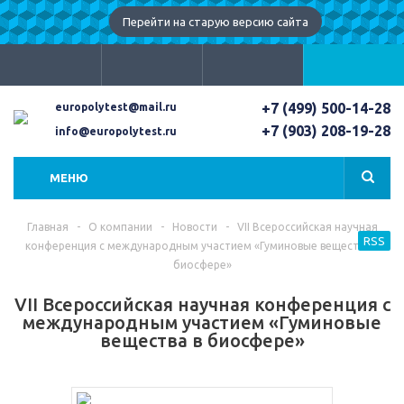
Перейти на старую версию сайта
+7 (499) 500-14-28
europolytest@mail.ru
+7 (903) 208-19-28
info@europolytest.ru
МЕНЮ
Главная
-
О компании
-
Новости
-
VII Всероссийская научная
RSS
конференция с международным участием «Гуминовые вещества в
биосфере»
VII Всероссийская научная конференция с
международным участием «Гуминовые
вещества в биосфере»