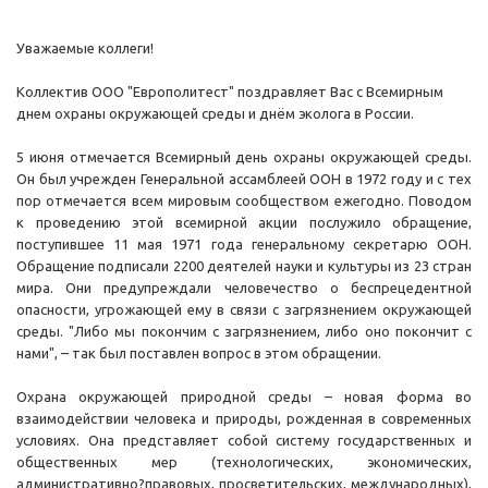
Уважаемые коллеги!
Коллектив ООО "Европолитест" поздравляет Вас с Всемирным
днем охраны окружающей среды и днём эколога в России.
5 июня отмечается Всемирный день охраны окружающей среды.
Он был учрежден Генеральной ассамблеей ООН в 1972 году и с тех
пор отмечается всем мировым сообществом ежегодно. Поводом
к проведению этой всемирной акции послужило обращение,
поступившее 11 мая 1971 года генеральному секретарю ООН.
Обращение подписали 2200 деятелей науки и культуры из 23 стран
мира. Они предупреждали человечество о беспрецедентной
опасности, угрожающей ему в связи с загрязнением окружающей
среды. "Либо мы покончим с загрязнением, либо оно покончит с
нами", – так был поставлен вопрос в этом обращении.
Охрана окружающей природной среды – новая форма во
взаимодействии человека и природы, рожденная в современных
условиях. Она представляет собой систему государственных и
общественных мер (технологических, экономических,
административно?правовых, просветительских, международных),