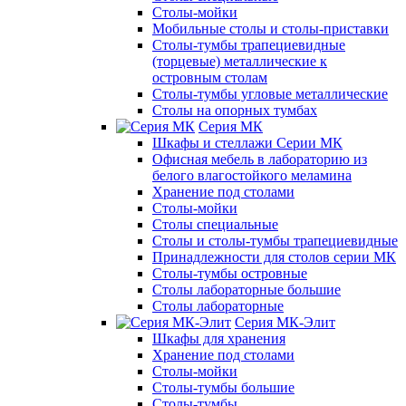
Столы-мойки
Мобильные столы и столы-приставки
Столы-тумбы трапециевидные
(торцевые) металлические к
островным столам
Столы-тумбы угловые металлические
Столы на опорных тумбах
Серия МК
Шкафы и стеллажи Серии МК
Офисная мебель в лабораторию из
белого влагостойкого меламина
Хранение под столами
Столы-мойки
Столы специальные
Столы и столы-тумбы трапециевидные
Принадлежности для столов серии МК
Столы-тумбы островные
Столы лабораторные большие
Столы лабораторные
Серия МК-Элит
Шкафы для хранения
Хранение под столами
Столы-мойки
Столы-тумбы большие
Столы-тумбы