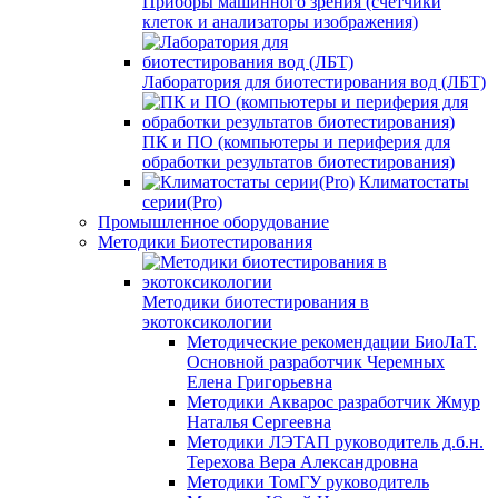
Приборы машинного зрения (счетчики
клеток и анализаторы изображения)
Лаборатория для биотестирования вод (ЛБТ)
ПК и ПО (компьютеры и периферия для
обработки результатов биотестирования)
Климатостаты
серии(Pro)
Промышленное оборудование
Методики Биотестирования
Методики биотестирования в
экотоксикологии
Методические рекомендации БиоЛаТ.
Основной разработчик Черемных
Елена Григорьевна
Методики Акварос разработчик Жмур
Наталья Сергеевна
Методики ЛЭТАП руководитель д.б.н.
Терехова Вера Александровна
Методики ТомГУ руководитель