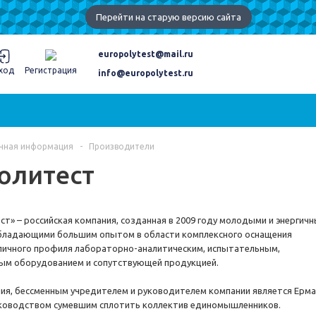
Перейти на старую версию сайта
europolytest@mail.ru
ход
Регистрация
info@europolytest.ru
чная информация
-
Производители
олитест
т» – российская компания, созданная в 2009 году молодыми и энергич
обладающими большим опытом в области комплексного оснащения
личного профиля лабораторно-аналитическим, испытательным,
м оборудованием и сопутствующей продукцией.
ия, бессменным учредителем и руководителем компании является Ерм
уководством сумевшим сплотить коллектив единомышленников.