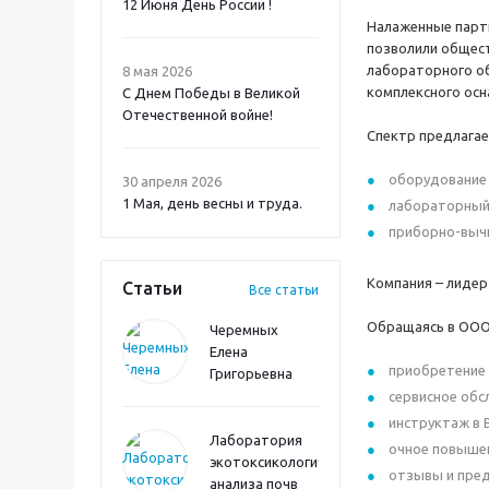
12 Июня День России !
Налаженные партн
позволили общест
лабораторного о
8 мая 2026
комплексного осн
С Днем Победы в Великой
Отечественной войне!
Спектр предлагае
оборудование 
30 апреля 2026
1 Мая, день весны и труда.
лабораторный
приборно-вычи
Компания – лидер
Статьи
Все статьи
Обращаясь в ООО 
Черемных
Елена
приобретение 
Григорьевна
сервисное обс
инструктаж в 
Лаборатория
очное повышен
экотоксикологического
отзывы и пред
анализа почв