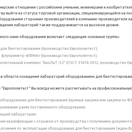
ерские отношения с российскими учеными, инженерами и изобретател
ву выйти из статуса торговой организации, специализирующейся на по
борудования сторонних производителей в компанию-производителя ла
ащения лабораторий также поддерживается на высоком уровне.
мого нами оборудования включает следующие основные группы:
для биотестирования (производство Европолитест);
 флуориметр «ЕФМА» (производство Европолитест);
слительный комплекс "БиоЛаТ-3.2" (ГОСТ 31674-2012, производство Ев
 в области оснащения лабораторий оборудованием для биотестирован
"Европолитест" Вы всегда можете рассчитывать на профессиональную
оборудования для биотестирования (прямые закупки или закупки по ФЗ4
луживание ранее поставленного оборудования;
Вашей лаборатории;
ие квалификации с отрывом от производства с получением документов
ложения по эксплуатации оборудования для биотестирования (ждем В