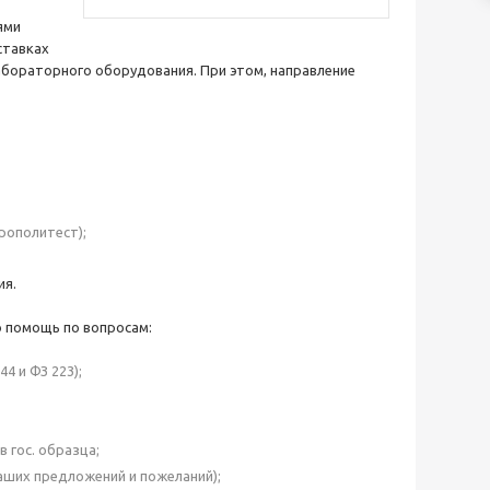
ями
ставках
бораторного оборудования. При этом, направление
рополитест);
ия.
 помощь по вопросам:
4 и ФЗ 223);
 гос. образца;
аших предложений и пожеланий);