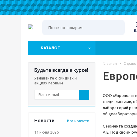
В
КАТАЛОГ
Главная
-
Справо
Будьте всегда в курсе!
Европ
Узнавайте о скидках и
акциях первым
ООО «Европолитес
специалистами, 
лабораторий раз
общелабораторны
Новости
Все новости
С момента создан
11 июня 2026
А.Е. Под своим р