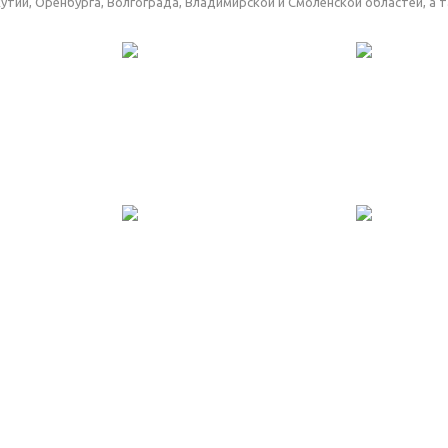
утии, Оренбурга, Волгограда, Владимирской и Смоленской областей, а 