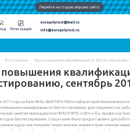
Перейти на старую версию сайта
europolytest@mail.ru
ход
Регистрация
info@europolytest.ru
-
Фотогалерея
-
Курсы повышения квалификации по биотестированию, 
 повышения квалификац
стированию, сентябрь 20
ря 2017 года на базе ФНЦ «ВНИТИП» РАН в лаборатории биохимическог
повышения квалификации по биотестированию для специалистов, рабо
ческие занятия преподаватели ФГАОУ ВПО «СФУ» к.б.н. профессор Григор
методов биотестирования. Слушателям было предоставлено для работ
дельные курсы они получили теоретические знания и практические нав