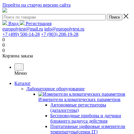
Перейти на старую версию сайта
Вход
Регистрация
europolytest@mail.ru
info@europolytest.ru
+7 (499) 500-14-28
+7 (903) 208-19-28
0
0
0
Корзина заказа
Меню
Каталог
Лабораторное оборудование
Измерители климатических параметров
Автономные регистраторы
(даталоггеры)
Беспроводные приборы и датчики
ближнего радиуса действия
Портативные цифровые измерители
температуры(серии IT)